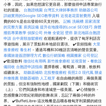
小事，因此，如果您想讓它更容易，那麼值得申請專業旅行
社的巡遊。
台胞證桃園
台灣五大律師事務所
助聽器公司
詳細實用的Google SEO教學資料
近視老花雷射費用
入場
費的60％是在出發前60天支付的。
記帳
洗碗槽
居家清潔
的完整方案
廚房設備
提升在地搜尋的Local SEO技巧
身體
撥筋專業教學
偵探公司
外燴
全瓷冠
壁癌
新北地區台胞證
申請
台中肩頸放鬆療程
在巡航過程中，提供了匈牙利語言
導遊指南，展示了景點和本地節目選項。 ✔️音頻指南
大里
推拿療程
養生村
- 通過耳機和30種語言清晰的聲音質量。
泰國旅遊簽證辦理方式
數位行銷策略
桃園搬家
公司登記
✔️歡迎飲料
徵信社有用嗎
新竹推拿療程
近視雷射
-
餐飲設
備回收
台胞證申請指南
選擇香檳，葡萄酒，啤酒，軟飲料
或礦泉水。
助聽器補助
北投整復療程
長照2.0
現代風
辦桌
外燴推薦
助聽器補助
人工植牙
在自由橋的南部，兩個美麗
的景點，但沒有強制性地標，國家劇院（下圖）和藝術宮
（上），它們與議會和布達城堡一樣美麗。 ✔️心情愉快 -
您感覺像20世紀初期的歌舞表演，忘記了兩個小時的外
界。 ✔️BuffetLibre-這次晚餐是品嚐各種匈牙利菜餚的絕佳