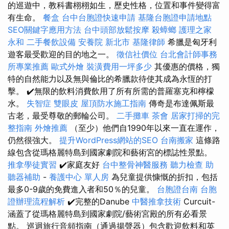
的巡遊中，教科書栩栩如生，歷史性格，位置和事件變得富
有生命。
餐盒
台中台胞證快速申請
基隆台胞證申請地點
SEO關鍵字應用方法
台中頭部放鬆按摩
殺蟑螂
護理之家
永和
二手餐飲設備
安養院 新北市
基隆律師
希臘是匈牙利
遊客最受歡迎的目的地之一。
徵信社價位
台北會計師事務
所專業推薦
歐式外燴
裝潢費用一坪多少
其優惠的價格，獨
特的自然能力以及無與倫比的希臘款待使其成為永恆的打
擊。 ✔️無限的飲料消費飲用了所有所需的普羅塞克和檸檬
水。
失智症
雙眼皮
屋頂防水施工指南
傳奇是布達佩斯最
古老，最受尊敬的郵輪公司。
二手攤車
茶會
居家打掃的完
整指南
外燴推薦
（至少）他們自1990年以來一直在運作，
仍然很強大。
提升WordPress網站的SEO
台南搬家
這條路
線包含從瑪格麗特島到國家劇院和藝術宮的標誌性景點。
推拿學徒實習
✔️家庭友好
台中整骨神醫服務
聽力檢查
助
聽器補助
-
養護中心 單人房
為兒童提供慷慨的折扣，包括
最多0-9歲的免費進入者和50％的兒童。
台胞證台南
台胞
證辦理流程解析
✔️完整的Danube
中醫推拿技術
Curcuit-
涵蓋了從瑪格麗特島到國家劇院/藝術宮殿的所有必看景
點。 巡迴旅行音頻指南（通過揚聲器）包含歡迎飲料和英