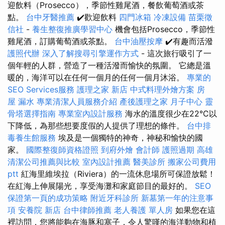
迎飲料（Prosecco），季節性雞尾酒，餐飲葡萄酒或茶
點。
台中牙醫推薦
✔️歡迎飲料
四門冰箱
冷凍設備
苗栗徵
信社
-
養生整復推廣學習中心
機會包括Prosecco，季節性
雞尾酒，訂購葡萄酒或茶點。
台中油壓按摩
✔️有趣而活潑
護照代辦
深入了解搜尋引擎運作方式
- 這次旅行吸引了一
個年輕的人群，營造了一種活潑而愉快的氛圍。 它總是溫
暖的，海洋可以在任何一個月的任何一個月沐浴。
專業的
SEO Services服務
護理之家 新店
中式料理外燴方案
房
屋 漏水
專業清潔人員服務介紹
產後護理之家 月子中心
靈
骨塔選擇指南
專業室內設計服務
海水的溫度很少在22°C以
下降低，為那些想要度假的人提供了理想的條件。
台中排
毒養生館服務
埃及是一個獨特的神奇，神秘和愉快的國
家。
國際整復師資格證照
到府外燴
會計師
護照過期
高雄
清潔公司推薦與比較
室內設計推薦
醫美診所
搬家公司費用
ptt
紅海里維埃拉（Riviera）的一流休息場所可保證放鬆！
在紅海上伸展陽光，享受海灘和家庭節目的最好的。
SEO
保證第一頁的成功策略
附近牙科診所
新墓第一年的注意事
項
安養院 新店
台中律師推薦
老人養護 單人房
如果您在這
裡訪問，您將能夠在海豚和塞子，令人驚嘆的海洋動物和植