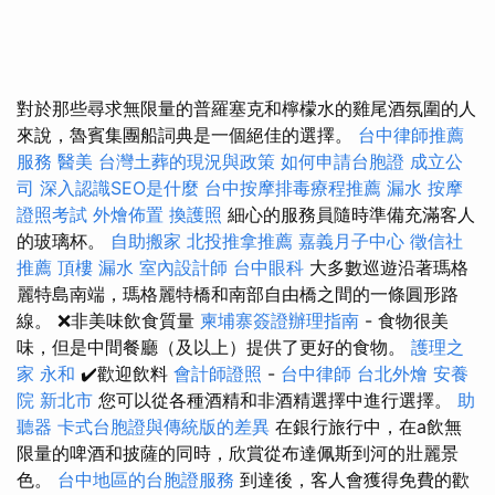
對於那些尋求無限量的普羅塞克和檸檬水的雞尾酒氛圍的人
來說，魯賓集團船詞典是一個絕佳的選擇。
台中律師推薦
服務
醫美
台灣土葬的現況與政策
如何申請台胞證
成立公
司
深入認識SEO是什麼
台中按摩排毒療程推薦
漏水
按摩
證照考試
外燴佈置
換護照
細心的服務員隨時準備充滿客人
的玻璃杯。
自助搬家
北投推拿推薦
嘉義月子中心
徵信社
推薦
頂樓 漏水
室內設計師
台中眼科
大多數巡遊沿著瑪格
麗特島南端，瑪格麗特橋和南部自由橋之間的一條圓形路
線。 ❌非美味飲食質量
柬埔寨簽證辦理指南
- 食物很美
味，但是中間餐廳（及以上）提供了更好的食物。
護理之
家 永和
✔️歡迎飲料
會計師證照
-
台中律師
台北外燴
安養
院 新北市
您可以從各種酒精和非酒精選擇中進行選擇。
助
聽器
卡式台胞證與傳統版的差異
在銀行旅行中，在a飲無
限量的啤酒和披薩的同時，欣賞從布達佩斯到河的壯麗景
色。
台中地區的台胞證服務
到達後，客人會獲得免費的歡