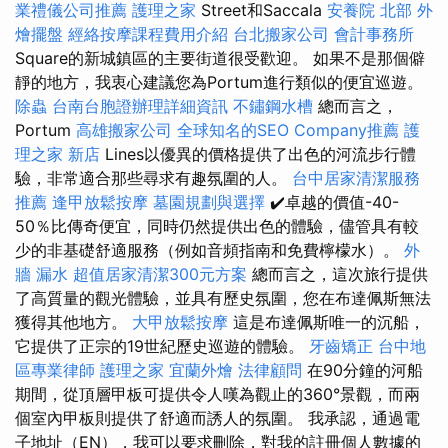
業禮儀公司推薦
護理之家
Street和Saccala
安養院 北部
外
燴擺盤
經絡按摩課程費用介紹
台北搬家公司
會計事務所
Square的新城鎮區的主要街道很受歡迎。 如果不是那個僻
靜的地方，我衷心建議您為Portum進行類似的便宜巡遊。
除蟲
台南台胞證辦理詳細資訊
不鏽鋼水槽
總而言之，
Portum
高雄搬家公司
全球知名的SEO Company推薦
護
理之家 新店
Lines以優異的價格提供了出色的河流步行體
驗，非常適合那些尋求有趣氛圍的人。
台中居家清潔服務
推薦
逢甲放鬆按摩
墓園規劃與選擇
✔️卓越的價值-40-
50％比傳奇便宜，同時仍然提供出色的體驗，儘管具有較
少的非基礎舒適服務（例如音頻指南和免費檸檬水）。
外
牆 漏水
超值居家清潔300元方案
總而言之，這次旅行提供
了高質量的觀光體驗，並具有歷史氛圍，您在布達佩斯無法
獲得其他地方。
大甲放鬆按摩
這是布達佩斯唯一的沉船，
它提供了正宗的19世紀歷史巡遊的體驗。
牙齒矯正
台中地
區專業律師
護理之家
宜蘭外燴
法律顧問
在90分鐘的河船
期間，從頂層甲板可提供令人嘆為觀止的360°景觀，而兩
個室內甲板則提供了舒適而誘人的氛圍。 我承認，通過電
子地址（EN），我可以要求刪除，對我的註冊個人數據的