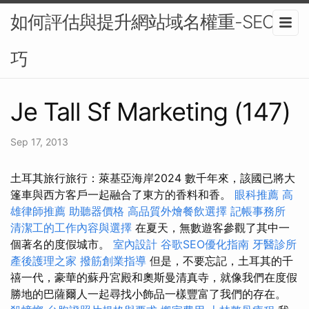
如何評估與提升網站域名權重-SEO技
巧
Je Tall Sf Marketing (147)
Sep 17, 2013
土耳其旅行旅行：萊基亞海岸2024 數千年來，該國已將大
篷車與西方客戶一起融合了東方的香料和香。
眼科推薦
高
雄律師推薦
助聽器價格
高品質外燴餐飲選擇
記帳事務所
清潔工的工作內容與選擇
在夏天，無數遊客參觀了其中一
個著名的度假城市。
室內設計
谷歌SEO優化指南
牙醫診所
產後護理之家
撥筋創業指導
但是，不要忘記，土耳其的千
禧一代，豪華的蘇丹宮殿和奧斯曼清真寺，就像我們在度假
勝地的巴薩爾人一起尋找小飾品一樣豐富了我們的存在。