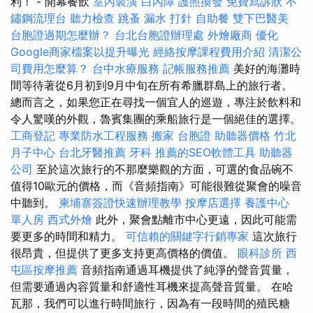
利！ - 開幕餐飲
室內裝潢
白內障
護照換發
免費寫訴狀
不
鏽鋼流理台
聽力檢查
跳蚤
漏水 打針
自助餐
雙下巴醫美
台胞證過期怎麼辦？
台北台胞證辦理處
外燴廠商
優化
Google商家檔案以提升曝光
經絡按摩課程費用介紹
清潔公
司費用怎麼算？
台中水療服務
記帳服務推薦
美好的海灘時
間等待著從6月初到9月中旬在所有希臘群島上的旅行者。
總而言之，如果您正在尋找一個宜人的巡遊，專注於飲料和
令人驚嘆的外觀，魯賓集團的乘船旅行是一個絕佳的選擇。
工商登記
專業防水工程服務
搬家
台胞證
助聽器價格
竹北
月子中心
台北牙醫推薦
牙科
推薦的SEO軟體工具
助聽器
公司
至於這次旅行的不那麼樂觀的方面，可選的食品碗不
值得10歐元的價格，而《音頻指南》可能很難從聚會的噪音
中聽到。
柬埔寨簽證快速辦理教學
按摩店選擇
養護中心
單人房
西式外燴
此外，聚會點離市中心更遠，因此可能需
要更多的時間和精力。
可信賴的關鍵字行銷專家
這次旅行
很昂貴，但提供了更多支持更高價格的價值。
眼科診所
西
屯區按摩推薦
音頻指南通過耳機提供了純淨的聲音質量，
但需要通過內容質量和舒適性耳機來提高聲音質量。 在哈
瓦那，我們可以進行時間旅行，因為有一段時間的殖民糖