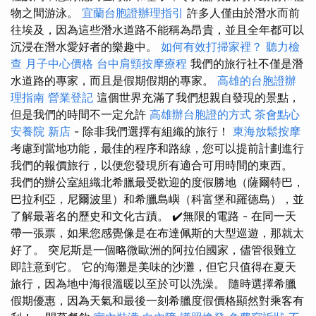
物之間游泳。
宜蘭台胞證辦理指引
許多人僅由於潛水而前
往埃及，因為這些潛水道路不能稱為昂貴，並且全年都可以
沉浸在潛水愛好者的樂趣中。
如何有效打掃家裡？
聽力檢
查
月子中心價格
台中肩頸按摩療程
我們的旅行社不僅是潛
水道路的專家，而且是假期假期的專家。
高雄的台胞證辦
理指南
營業登記
這個世界充滿了我們想親自發現的景點，
但是我們的時間不一定允許
高雄辦台胞證的方式
茶會點心
安養院 新店
- 除非我們選擇有組織的旅行！
東海放鬆按摩
考慮到當地功能，最佳的程序和路線，您可以提前計劃進行
我們的報價旅行，以便您發現所有適合可用時間的東西。
我們的辦公室組織北希臘最受歡迎的度假勝地（薩爾特巴，
巴拉利亞，尼爾波里）和希臘島嶼（科富堡和羅德島），並
了解最著名的歷史和文化古蹟。 ✔️無限的電路 - 在同一天
帶一張票，如果您感覺像是在布達佩斯的大型巡遊，那就太
好了。 突尼斯是一個略微歐洲的阿拉伯國家，儘管很難立
即註意到它。 它的海灘是美味的沙灘，但它只值得在夏天
旅行，因為地中海很溫暖以至於可以洗澡。 隨時選擇希臘
假期優惠，因為天氣和最後一刻希臘度假價格顯然對乘客有