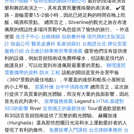
升用戶體驗
-
值得信賴的網路行銷公司
最好的現場表演音
樂和舞蹈表演之一，具有真實而屢獲殊榮的表演者。 ✔️電
路 - 遊輪需要1.5-2個小時，因此已經足夠的時間在晚上吃
飯，喝酒和景點。 總而言之，Silverline的觀光之旅在布達
佩斯的標誌性多瑙河景觀中為您提供了愉快的旅行。 - 外送
便當
坐月子中心
台南律師
自助餐外燴
現代簡約主臥室設
計
除蟲公司
醫美皮膚科
私家偵探社
台胞證台北
牌位安置
服務介紹
台北會計師事務所專業推薦
儘管他們沒有提供便
利的設備，例如音頻指南或免費檸檬水，但該船是現代的，
維護良好，可以欣賞到布達佩斯最重要的景點。
辦理護照
需要攜帶的資料
防水 工程
該船的開頭是室外全景甲板
（360°景觀的最佳地點），半覆蓋的後部和船長小屋附近
的小上甲板。
苗栗外燴
台中中清路按摩
總而言之，這次旅
行提供了高質量的觀光體驗，而沒有大量的負面影響，因此
首先在此列表中。
按摩服務推薦
Legend's
HTML基礎對
SEO的影響
River
近視矯正的最新技術
Tour通過歡迎飲料
和30語言音頻指南提供了完整的觀光體驗。 赫爾加達
（Hurghada）還為那些想曬日光浴和水上運動愛好者的人
發現了有利的條件。
免費按摩入門課程
台北律師事務所
台