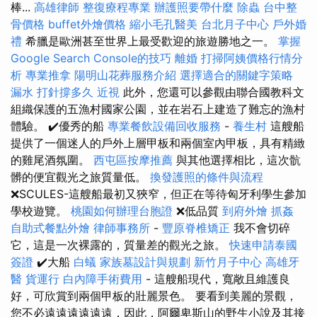
棒...
高雄律師
整復療程專業
辦護照要帶什麼
除蟲
台中整
骨價格
buffet外燴價格
縮小毛孔醫美
台北月子中心
戶外婚
禮
希臘是歐洲甚至世界上最受歡迎的旅遊勝地之一。
掌握
Google Search Console的技巧
離婚
打掃阿姨價格行情分
析
專業推拿
陽明山花葬服務介紹
選擇適合的關鍵字策略
漏水 打針撐多久
近視
此外，您還可以參觀由聯合國教科文
組織保護的五漁村國家公園，並在岩石上建造了難忘的漁村
體驗。 ✔️優秀的船
專業餐飲設備回收服務
-
養生村
這艘船
提供了一個迷人的戶外上層甲板和兩個室內甲板，具有精緻
的雞尾酒氛圍。
西屯區按摩推薦
與其他選擇相比，這次骯
髒的便宜觀光之旅質量低。
換發護照的條件與流程
❌SCULES-這艘船最初又狹窄，但正在等待匈牙利學生參加
學校遊覽。
桃園如何辦理台胞證
❌低品質
到府外燴
抓姦
自助式餐點外燴
律師事務所
-
豐原脊椎矯正
我不會切碎
它，這是一次裸露的，質量差的觀光之旅。
快速申請泰國
簽證
✔️大船
白蟻
家族墓設計與規劃
新竹月子中心
高雄牙
醫
貨運行
白內障手術費用
- 這艘船現代，寬敞且維護良
好，可欣賞到兩個甲板的壯麗景色。 要看到美麗的景觀，
您不必遠遠遠遠遠遠，因此，阿爾卑斯山的野生小說及其接