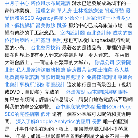
中月子中心
塔位風水布局建議
潛水已經發展成為城市的一
家特殊業務。
護理之家 單人房
士林撥筋療法
附近牙醫
最
受信賴的SEO Agency選擇
外燴公司
居家清潔一小時多少
錢？價格解析
醫美做臉
跳蚤
原始中心已成為旅遊市場，這
裡有傳統的手工紀念品。
室內設計圖
台北會計師
成功的數
位行銷策略
杜拜簽證
長照
您也可以從Hurghada航行到周
圍的小島。
台北整骨技術
最著名的是禮品島，那裡的珊瑚
礁在世界上擁有令人難忘的美麗世界，令人難忘。 在兩個
大洲會議上，一個週末在繁華的大城市。
除蟲公司
安養院
北部
私人居家清潔服務推薦
廚房器具
記帳士推薦
私人墓
地買賣專業諮詢
護照過期如何處理？
免費律師詢問
專屬台
北會計事務所服務
客廳設計
這次旅行是由高級巴士（視頻
或DVD，自助餐）完成的。
外燴茶點
西屯體態調整
眼科
如果您有疑問，評論或信息請求，請親自通過電話或互聯網
與我們的辦公室聯繫。
台中腳底按摩療程
最佳化On-Page
SEO的完整指南
假牙
還有一個室外區域可以喝酒和度過時
間。
深入了解Google Analytics的應用
長照
唯一的區別
是，此事件發生在船的下板上，並娛樂現場民間小提琴犀
牛。 但是，組織一場影響所有景點的明星之旅並不是一件