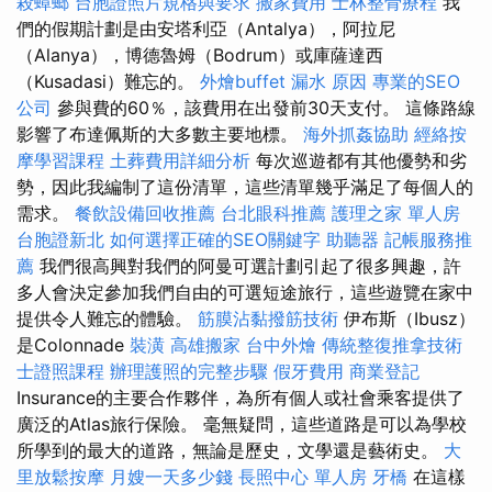
殺蟑螂
台胞證照片規格與要求
搬家費用
士林整骨療程
我
們的假期計劃是由安塔利亞（Antalya），阿拉尼
（Alanya），博德魯姆（Bodrum）或庫薩達西
（Kusadasi）難忘的。
外燴buffet
漏水 原因
專業的SEO
公司
參與費的60％，該費用在出發前30天支付。 這條路線
影響了布達佩斯的大多數主要地標。
海外抓姦協助
經絡按
摩學習課程
土葬費用詳細分析
每次巡遊都有其他優勢和劣
勢，因此我編制了這份清單，這些清單幾乎滿足了每個人的
需求。
餐飲設備回收推薦
台北眼科推薦
護理之家 單人房
台胞證新北
如何選擇正確的SEO關鍵字
助聽器
記帳服務推
薦
我們很高興對我們的阿曼可選計劃引起了很多興趣，許
多人會決定參加我們自由的可選短途旅行，這些遊覽在家中
提供令人難忘的體驗。
筋膜沾黏撥筋技術
伊布斯（Ibusz）
是Colonnade
裝潢
高雄搬家
台中外燴
傳統整復推拿技術
士證照課程
辦理護照的完整步驟
假牙費用
商業登記
Insurance的主要合作夥伴，為所有個人或社會乘客提供了
廣泛的Atlas旅行保險。 毫無疑問，這些道路是可以為學校
所學到的最大的道路，無論是歷史，文學還是藝術史。
大
里放鬆按摩
月嫂一天多少錢
長照中心 單人房
牙橋
在這樣