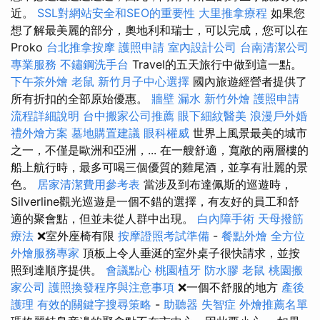
近。
SSL對網站安全和SEO的重要性
大里推拿療程
如果您
想了解最美麗的部分，奧地利和瑞士，可以完成，您可以在
Proko
台北推拿按摩
護照申請
室內設計公司
台南清潔公司
專業服務
不鏽鋼洗手台
Travel的五天旅行中做到這一點。
下午茶外燴
老鼠
新竹月子中心選擇
國內旅遊經營者提供了
所有折扣的全部原始優惠。
牆壁 漏水
新竹外燴
護照申請
流程詳細說明
台中搬家公司推薦
眼下細紋醫美
浪漫戶外婚
禮外燴方案
墓地購置建議
眼科權威
世界上風景最美的城市
之一，不僅是歐洲和亞洲，... 在一艘舒適，寬敞的兩層樓的
船上航行時，最多可喝三個優質的雞尾酒，並享有壯麗的景
色。
居家清潔費用參考表
當涉及到布達佩斯的巡遊時，
Silverline觀光巡遊是一個不錯的選擇，有友好的員工和舒
適的聚會點，但並未從人群中出現。
白內障手術
天母撥筋
療法
❌室外座椅有限
按摩證照考試準備
-
餐點外燴
全方位
外燴服務專家
頂板上令人垂涎的室外桌子很快請求，並按
照到達順序提供。
會議點心
桃園植牙
防水膠
老鼠
桃園搬
家公司
護照換發程序與注意事項
❌一個不舒服的地方
產後
護理
有效的關鍵字搜尋策略
-
助聽器
失智症
外燴推薦名單