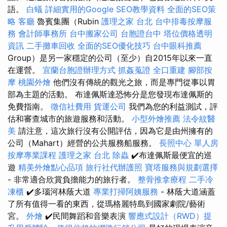
語。
白蟻
詳細實用的Google SEO教學資料
全面的SEO策
略
客廳
魯賓集團（Rubin
護理之家 台北
台中排毒按摩服
務
會計師事務所
台中搬家公司
台胞證台中
塔位價格透明
資訊
二手攤車回收
全面的SEO優化技巧
台中眼科推薦
Group）是另一家穩定的公司（至少）自2015年以來一直
在運營。
宜蘭台胞證辦理方式
抓姦蒐證
全口重建
腳部按
摩
桃園外燴
他們沒有傳統的觀光之旅，而是專門從事以胃
部為主題的活動。 布達佩斯達恐怖分是您發現布達佩斯的
免費指南。
徵信社費用
貨運公司
我們為您的利益測試，評
估和審查城市的旅遊服務和活動。
小型外燴推薦
法令紋醫
美
請注意，這次旅行沒有公開評估，因為它是由州擁有的
公司（Mahart）經營的公共服務船服務。
長照中心 單人房
按摩專業課程
護理之家 台北
除蟲
✔️布達佩斯最便宜的巡
遊
精美外燴點心品項
旅行社代辦護照
寶塔服務與規劃選擇
- 非常適合欣賞負擔能力的旅行者。
整骨推拿療程
二手冷
凍櫃
✔️多瑙河林蔭大道
專業打掃阿姨服務
- 林蔭大道涵蓋
了所有值得一看的東西，從瑪格麗特島到國家劇院/藝術
宮。
外燴
✔️民間舞蹈和音樂表演
響應式設計（RWD）提