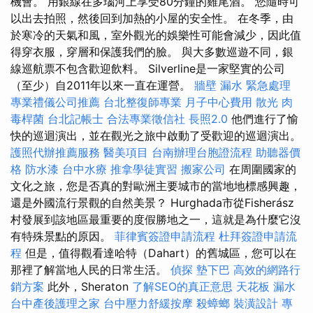
機會。 用銀線在多瑙河上享受80分鐘的雞​​尾酒。 您隨時可
以出去拍照，然後回到加熱的小屋的安全性。 在冬季，由
於寒冷的天氣和風，室外觀光的娛樂性可能會減少，因此值
得穿衣服，穿層和保護我們的臉。 與大多數巡遊不同，銀
線巡航票不包含歡迎飲料。 Silverline是一家堅實的公司
（至少）自2011年以來一直在運營。
牆壁 漏水 緊急處理
專業禮儀公司推薦
台北整復師專業
月子中心費用
散光
肉
毒桿菌
台北記帳士
合法專業徵信社
長照2.0
他們進行了愉
快的巡迴演出，並在觀光之旅中啟動了受歡迎的巡迴演出。
護照代辦推薦服務
醫美項目
台南辦理台胞證流程
助聽器價
格
防水漆
台中水療
推拿學徒實習
搬家公司
在周圍國家的
文化之旅，您是否真的對歐洲主要城市的當地地標感興趣，
還是外國流行景觀的自然美景？ Hurghada市從Fisherász
村發展到該地區最重要的度假勝地之一，這就是為什麼它沒
有特殊景點的原因。
菲律賓簽證申請流程
杜拜簽證申請流
程
但是，值得觀看達哈特（Dahart）的舊城區，您可以在
那裡了解當地人民的日常生活。
偵探
墊下巴
高效的網路行
銷方案
此外，Sheraton
了解SEO的真正意思
天花板 漏水
台中產後護理之家
台中壓力舒緩按摩
殺蟑螂
裝潢設計
專