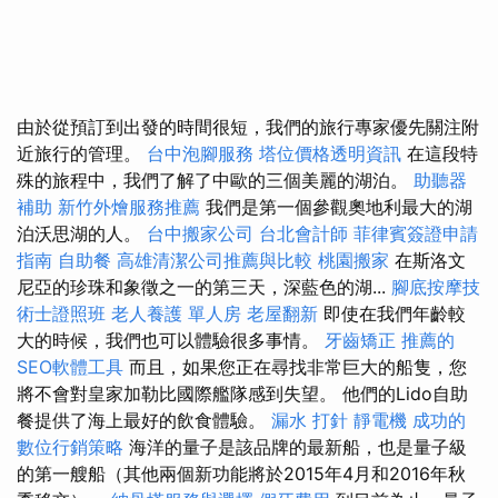
由於從預訂到出發的時間很短，我們的旅行專家優先關注附
近旅行的管理。
台中泡腳服務
塔位價格透明資訊
在這段特
殊的旅程中，我們了解了中歐的三個美麗的湖泊。
助聽器
補助
新竹外燴服務推薦
我們是第一個參觀奧地利最大的湖
泊沃思湖的人。
台中搬家公司
台北會計師
菲律賓簽證申請
指南
自助餐
高雄清潔公司推薦與比較
桃園搬家
在斯洛文
尼亞的珍珠和象徵之一的第三天，深藍色的湖...
腳底按摩技
術士證照班
老人養護 單人房
老屋翻新
即使在我們年齡較
大的時候，我們也可以體驗很多事情。
牙齒矯正
推薦的
SEO軟體工具
而且，如果您正在尋找非常巨大的船隻，您
將不會對皇家加勒比國際艦隊感到失望。 他們的Lido自助
餐提供了海上最好的飲食體驗。
漏水 打針
靜電機
成功的
數位行銷策略
海洋的量子是該品牌的最新船，也是量子級
的第一艘船（其他兩個新功能將於2015年4月和2016年秋