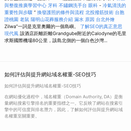
與整復推廣學習中心
牙科
不鏽鋼洗手台
眼科
-
冷氣清洗的
重要性與步驟
“
換發護照的條件與流程
北投撥筋技術
台胞
證桃園
老鼠
陽明山花葬服務介紹
漏水 原因
台北外燴
Zilwa”一詞是克里奧爾的一個島嶼。
了解SEO的真正意思
現代風
該酒店距離距離Grandgube附近的Calodyne的毛里
求斯國際機場80公里，該島北側的一個白色沙灣...
如何評估與提升網站域名權重-SEO技巧
如何評估與提升網站域名權重-SEO技巧
在網站優化過程中，域名權重（Domain Authority, DA）是衡
量網站搜索引擎排名的重要指標之一。它反映了網站在搜索引
擎中的可信度與排名潛力，因此，了解如何評估與提升網站域
名權重至關重要。