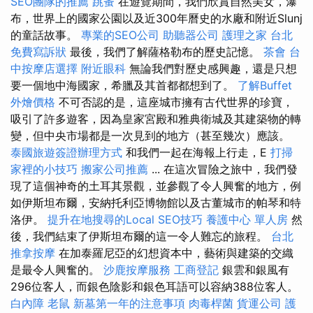
SEO團隊的推薦
跳蚤
在遊覽期間，我們欣賞自然美女，瀑
布，世界上的國家公園以及近300年曆史的水廠和附近Slunj
的童話故事。
專業的SEO公司
助聽器公司
護理之家 台北
免費寫訴狀
最後，我們了解薩格勒布的歷史記憶。
茶會
台
中按摩店選擇
附近眼科
無論我們對歷史感興趣，還是只想
要一個地中海國家，希臘及其首都都想到了。
了解Buffet
外燴價格
不可否認的是，這座城市擁有古代世界的珍寶，
吸引了許多遊客，因為皇家宮殿和雅典衛城及其建築物的轉
變，但中央市場都是一次見到的地方（甚至幾次）應該。
泰國旅遊簽證辦理方式
和我們一起在海報上行走，E
打掃
家裡的小技巧
搬家公司推薦
... 在這次冒險之旅中，我們發
現了這個神奇的土耳其景觀，並參觀了令人興奮的地方，例
如伊斯坦布爾，安納托利亞博物館以及古董城市的帕琴和特
洛伊。
提升在地搜尋的Local SEO技巧
養護中心 單人房
然
後，我們結束了伊斯坦布爾的這一令人難忘的旅程。
台北
推拿按摩
在加泰羅尼亞的幻想資本中，藝術與建築的交織
是最令人興奮的。
沙鹿按摩服務
工商登記
銀雲和銀風有
296位客人，而銀色陰影和銀色耳語可以容納388位客人。
白內障
老鼠
新墓第一年的注意事項
肉毒桿菌
貨運公司
護