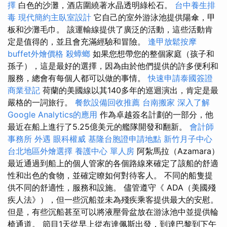
擇
白色的沙灘，酒店圍繞著水晶透明綠松石。
台中養生排
毒
現代簡約主臥室設計
它自己的室外游泳池提供陽傘，甲
板和沙灘毛巾。 該運輸線提供了廣泛的活動，這些活動肯
定是值得的，並且會充滿經驗和冒險。
逢甲放鬆按摩
buffet外燴價格
殺蟑螂
如果您想帶您的整個家庭（孩子和
孫子），這是最好的選擇，因為由於他們提供的許多便利和
服務，總會有每個人都可以做的事情。
快速申請泰國簽證
商業登記
荷蘭的美國線以其140多年的巡迴演出，肯定是最
嚴格的一詞旅行。
餐飲設備回收推薦
台南搬家
深入了解
Google Analytics的應用
作為卓越簽名計劃的一部分，他
最近在船上進行了5.25億美元的艦隊開發和翻新。
會計師
事務所
外遇
眼科權威
基隆台胞證申請地點
新竹月子中心
台北地區外燴選擇
養護中心 單人房
阿紮馬拉（Azamara）
最近通過到船上的個人管家的各個路線來確定了該船的舒適
性和出色的食物，並確定瞭如何對待客人。 不同的船隻提
供不同的舒適性，服務和設施。 儘管遵守《 ADA（美國殘
疾人法》），但一些沉船並未為殘疾乘客提供最大的安慰。
但是，有些沉船甚至可以將液壓骨盆放在游泳池中並提供輪
椅通道。 節目1天從早上從布達佩斯出發，到達巴黎到下午