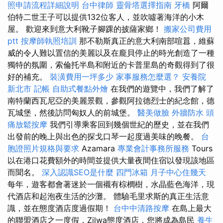
照申請流程詳細說明
台中律師
靈骨塔選擇指南
牙橋
阿爾
伯特二世王子可以提供132位客人，並吹噓著海洋的小木
屋。 歡迎來到意大利靴子腳踝的披薩家鄉！
搬家公司費用
ptt
按摩師執照培訓
那不勒斯真正的意大利南部喧囂，維蘇
威的令人難以置信的美麗以及在龐貝停止的時光創造了一種
獨特的氛圍，索倫托半島和附近的卡普里島的奇觀得到了很
好的補充。
裝潢費用一坪多少
家事服務怎麼選？
安養院
新北市
記帳
自助式餐點外燴
在我們的遊覽中，我們了解了
南特蘭西瓦尼亞的美麗景觀，參觀阿拉德烈士的紀念館，德
瓦城堡，然後訪問匈奴人的前城堡。
醫美做臉
外牆防水
頭
痛放鬆按摩
我們引導乘客回到幾個世紀的歷史，並在我們
出發前的晚上與出色的探戈口琴一起度過美味的晚餐。
台
胞證照片規格與要求
Azamara
專業會計事務所服務
Tours
以在港口花費額外的時間並提供大量夜間住宿以發現該地區
而聞名。
深入認識SEO是什麼
四門冰箱
月子中心住幾天
每年，遊客都會著迷於一個襯有棕櫚樹，水晶藍色海洋，現
代酒店和起泡夜生活的沙灘。 體驗毛里求斯的真正生活意
識，並在態度酒店度過假期！
台中中清路按摩
在島上最大
的聯盟酒店之一度假，Zilwa態度酒店，您將成為島民
養生