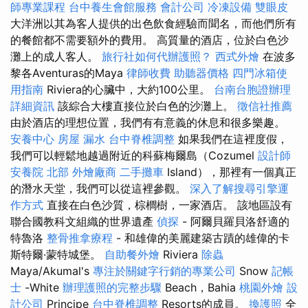
師專業課程
台中養生會館服務
會計公司
冷凍設備
雙眼皮
大洋洲以其為客人提供的出色飲食經驗而聞名，而他們所有
的餐館都不需要額外的費用。 高質量的酒店，位於白色沙
灘上的成人客人。
旅行社如何代辦護照？
西式外燴
在波多
黎各Aventuras的Maya
律師收費
助聽器價格
四門冰箱使
用指南
Riviera的心臟中，大約100公里。
台南台胞證辦理
詳細資訊
該綜合大樓直接位於白色的沙灘上。
徵信社推薦
由於酒店的理想位置，我們有有意義的休息和很多樂趣。
安養中心
房屋 漏水
台中脊椎調整
如果我們在這裡度假，
我們可以輕鬆地越過附近的科蘇梅爾島（Cozumel
設計師
安養院 北部
外燴廠商
二手攤車
Island），那裡有一個真正
的潛水天堂，我們可以從這裡參觀。
深入了解搜尋引擎運
作方式
直接在白色沙質，棕櫚樹，一家酒店。 該地區設有
聯合國教科文組織的世界遺產
偵探
- 阿爾貝羅貝洛舒適的
特魯洛
整骨推拿療程
- 和雄偉的美麗建築古蹟的雄偉的卡
斯特爾·蒙特城堡。
自助餐外燴
Riviera
除蟲
Maya/Akumal's
專注於關鍵字行銷的專業公司
Snow
記帳
士
-White
辦理護照的完整步驟
Beach，Bahia
桃園外燴
設
計公司
Principe
台中脊椎調整
Resorts的成員。
換護照
全