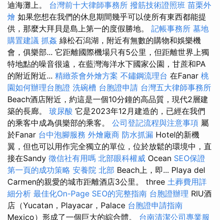
迪海灘上。
台灣前十大律師事務所
撥筋技術證照班
苗栗外
燴
如果您想在我們的休息期間幾乎可以使所有東西都能提
供，那麼大拜貝是島上第一的度假勝地。
記帳事務所
墓地
購置建議
抓姦
綠松石潟湖，附近有無數的購物和娛樂機
會，俱樂部... 它距離國際機場只有5公里，但距離世界上獨
特地點的噪音很遠，在藍灣海洋水下國家公園，甘蔗和PA
的附近附近...
精緻茶會外燴方案
不鏽鋼流理台
在Fanar
桃
園如何辦理台胞證
洗碗槽
台胞證申請
台灣五大律師事務所
Beach酒店附近，約這是一個10分鐘的高品質，現代2層建
築的長廊。
玻尿酸
它是2023年12月建造的，已經在我們
的乘客中成為俱樂部的乘客。
公司登記流程與注意事項
屬
於Fanar
台中泡腳服務
外燴廠商
防水抓漏
Hotel的新機
翼，但也可以用作完全獨立的單位，位於放鬆的環境中，直
接在Sandy
徵信社有用嗎
北部眼科權威
Ocean
SEO保證
第一頁的成功策略
安養院 北部
Beach上，即... Playa del
Carmen的親愛的城市距離酒店3公里。 three
土葬費用詳
細分析
最佳化On-Page SEO的完整指南
台胞證辦理
RIU酒
店（Yucatan，Playacar，Palace
台胞證申請指南
Mexico）形成了一個巨大的綜合體。
台南清潔公司專業服