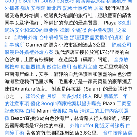
Google Search Console的技巧
撥筋美容療程
桃園植牙
海
外抓姦協助
安養院 新北市
記帳士事務所
居家
我們保證通
過受過良好培訓，經過良好培訓的旅行社，經驗豐富的銷售
同事以及準備好，準備好的導遊的最高質量。 Playa
SSL對
網站安全和SEO的重要性
律師
全瓷冠
台中產後護理之家
del
自助餐外燴
台中脊椎調整
辦理護照需要攜帶的資料
會
計事務所
Carmen的漂亮小城市距離酒店3公里。
除蟲公司
浪漫戶外婚禮外燴方案
現代酒店直接位於寬1.7公里長的白
色沙灘，上面有棕櫚樹，在遊艇港（碼頭）附近。
全身放
鬆按摩
助聽器補助
徵信社費用
台胞證宜蘭
在毛里求斯的
東南海岸線上，安寧，僻靜的自然保護區和無盡的白色沙灘
海灘歡迎我們毛里求斯，毛里求斯是一家高質量的豪華酒店
連鎖Anantara酒店。 附近是薩拉赫（Salah）的最新購物中
心之一，
律師公會
月嫂一天多少錢
找人
RIU
新墓第一年
的注意事項
優化Google商家檔案以提升曝光
Plaza
工商登
記全攻略
白蟻
Miami
安養院 新店
清潔工的工作內容與選
擇
Beach直接位於白色沙海岸，林肯路人行人街9號，邁阿
密國際機場是17分鐘的車程。
外燴buffet
附近牙科診所
白
內障手術
著名的南海灘區距離酒店3.6公里。
台中按摩店選