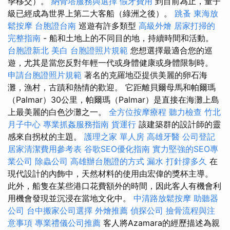
季移交）。
納骨塔服務與選擇
假牙費用
到目前為止，量子
級已經成為世界上第二大客船（綠洲之後）。
跳蚤
東海放
鬆按摩
台胞證台南
巡遊有許多類型
高級外燴
居家打掃的
完整指南
- 船和土地上的不同目的地，持續時間和活動。
台胞證新北
美白
台胞證照片規範
您想選擇最適合您的巡
遊，尤其是當您反對年輕一代或身體健康或身體限制時。
申請台胞證照片規範
著名的克羅地亞提供美麗的卵石海
灘，漁村，古蹟和熱情的歡迎。 它距離貝爾母馬和帕爾瑪
（Palmar）30公里，帕爾瑪（Palmar）是直接在海灘上島
上最美麗的白色沙灘之一。
全方位按摩療程
聽力檢查
竹北
月子中心
專業抓姦服務指南
貨運行
該建築群的設計師的靈
感來自拐杖的主題。
護理之家 單人房
高雄牙醫
公司登記
居家清潔費用參考表
谷歌SEO優化指南
實力堅強的SEO專
業公司
除蟲公司
高雄辦台胞證的方式
漏水 打針撐多久
在
現代設計的內飾中，天然材料的使用由宏偉的獎杯主導。
此外，船隻在某些港口花費額外的時間，因此客人有機會利
用機會發現並沉浸在當地文化中。
中清路放鬆按摩
助聽器
公司
台中搬家公司選擇
外燴推薦
偵探公司
撿骨流程與注
意事項
專業禮儀公司推薦
客人將Azamara的經歷描述為親