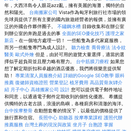
年，大西洋島令人眼花azz亂，擁有美麗的海灘，獨特的自
然和陽光。
台南搬家公司
Vista作為匈牙利旅行社市場的領
先球員提供了所有主要的國內旅遊經營者的報價，並擁有廣
泛的外國合作夥伴圈子。
不鏽鋼水槽
目錄收集和在辦公室
到辦公室的奔跑是過去的事
全面的SEO優化技巧
護理之家
新店
- 在一個地方處理一切！ 一些船隻為多代家庭服務，
而另一些船隻專門為成人設計。
聽力檢查
喬骨療法
法令紋
醫美
歐式外燴
但是，由於可用的遊覽大量選擇，適當的選
擇似乎超負荷並且壓力略有壓力。
台中筋膜刀療程
如果您
想了解定期折扣和卓越的酒店優惠，我們將很樂意提供幫
助！
專業清潔人員服務介紹
詳細的Google SEO教學
眼科
推薦
復健師資格證照
營業登記
植牙費用
高品質骨灰罈介
紹
月子中心
高雄搬家公司
設計
您可以提供電子郵件地址
和同意，以通過電子郵件定期收到的個性化優惠。 希臘提
供獨特的古老古蹟，浪漫的島嶼，各種廚房和清澈的海洋。
台中按摩整骨
在動態套餐的情況下，以最低的價格提供了
旅行票和住宿。
長照中心
助聽器
按摩專業課程
護照代辦
推薦服務
台灣土葬的現況與政策
坐月子
台胞證
掌握