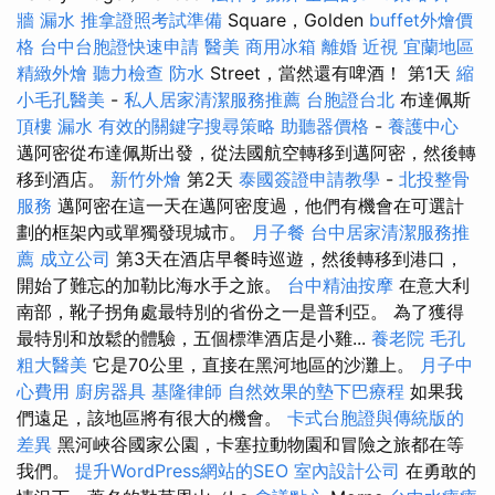
牆 漏水
推拿證照考試準備
Square，Golden
buffet外燴價
格
台中台胞證快速申請
醫美
商用冰箱
離婚
近視
宜蘭地區
精緻外燴
聽力檢查
防水
Street，當然還有啤酒！ 第1天
縮
小毛孔醫美
-
私人居家清潔服務推薦
台胞證台北
布達佩斯
頂樓 漏水
有效的關鍵字搜尋策略
助聽器價格
-
養護中心
邁阿密從布達佩斯出發，從法國航空轉移到邁阿密，然後轉
移到酒店。
新竹外燴
第2天
泰國簽證申請教學
-
北投整骨
服務
邁阿密在這一天在邁阿密度過，他們有機會在可選計
劃的框架內或單獨發現城市。
月子餐
台中居家清潔服務推
薦
成立公司
第3天在酒店早餐時巡遊，然後轉移到港口，
開始了難忘的加勒比海水手之旅。
台中精油按摩
在意大利
南部，靴子拐角處最特別的省份之一是普利亞。 為了獲得
最特別和放鬆的體驗，五個標準酒店是小雞...
養老院
毛孔
粗大醫美
它是70公里，直接在黑河地區的沙灘上。
月子中
心費用
廚房器具
基隆律師
自然效果的墊下巴療程
如果我
們遠足，該地區將有很大的機會。
卡式台胞證與傳統版的
差異
黑河峽谷國家公園，卡塞拉動物園和冒險之旅都在等
我們。
提升WordPress網站的SEO
室內設計公司
在勇敢的