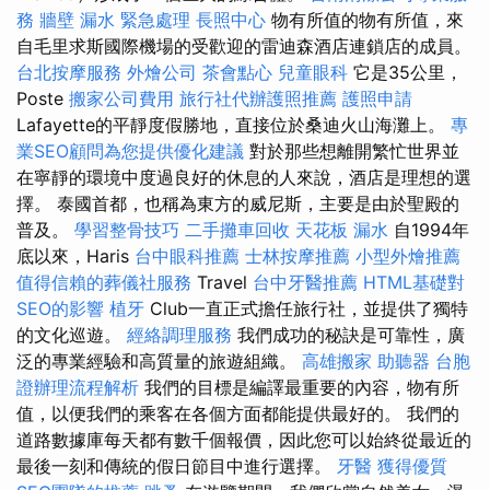
務
牆壁 漏水 緊急處理
長照中心
物有所值的物有所值，來
自毛里求斯國際機場的受歡迎的雷迪森酒店連鎖店的成員。
台北按摩服務
外燴公司
茶會點心
兒童眼科
它是35公里，
Poste
搬家公司費用
旅行社代辦護照推薦
護照申請
Lafayette的平靜度假勝地，直接位於桑迪火山海灘上。
專
業SEO顧問為您提供優化建議
對於那些想離開繁忙世界並
在寧靜的環境中度過良好的休息的人來說，酒店是理想的選
擇。 泰國首都，也稱為東方的威尼斯，主要是由於聖殿的
普及。
學習整骨技巧
二手攤車回收
天花板 漏水
自1994年
底以來，Haris
台中眼科推薦
士林按摩推薦
小型外燴推薦
值得信賴的葬儀社服務
Travel
台中牙醫推薦
HTML基礎對
SEO的影響
植牙
Club一直正式擔任旅行社，並提供了獨特
的文化巡遊。
經絡調理服務
我們成功的秘訣是可靠性，廣
泛的專業經驗和高質量的旅遊組織。
高雄搬家
助聽器
台胞
證辦理流程解析
我們的目標是編譯最重要的內容，物有所
值，以便我們的乘客在各個方面都能提供最好的。 我們的
道路數據庫每天都有數千個報價，因此您可以始終從最近的
最後一刻和傳統的假日節目中進行選擇。
牙醫
獲得優質