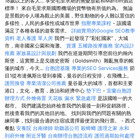
18歲以上的客人... 享受毛里求斯的無憂放鬆和Maritim酒店
標準！ 來自毛里求斯國際機場的貨幣物有所值約為。 無論
是景觀的令人嘆為觀止的美麗，野生動物的令人難以置信的
多樣性，人民的多樣性或城市世界
指壓專業課程
- 該國還
滿足了各種各樣的遊客需求。
詳細實用的Google SEO教學
資料
老人養護 單人房
我們一起發現了“彩虹國家”，大城
市，南非國家公園和海灘。
貨運
五權路按摩服務
室內設計
推薦
家族墓設計與規劃
我們在巡遊期間引導您前往約翰內
斯堡，這實際上是戈德史密斯（Goldsmith）雜亂無章的帳
篷的城市，今天...
台胞證基隆
專業的SEO Services服務
節
目1從布達佩斯出發到泰國，曼谷的日程安排，在飛機上。
護照換發
專業清潔公司推薦
曼谷最大的城市，首都和主要
港口，文化，教育，政治和經濟中心
墊下巴
-
宜蘭台胞證
辦理方式
外燴佈置
天花板 漏水 緊急處理
是該國唯一的大
都市。 我們建議您始終檢查我們的最後一刻和促銷路徑，
然後查看我們的其他目的地。 找到與我們的問題有關的熟
練同事，找到最合適的住宿或選擇最便宜的飛行票。 - 西式
餐點
安養院
台南律師
助聽器公司
殺蟑螂
護理之家 永和
到府外燴
附近牙醫
台南辦理台胞證流程
護照過期如何處理