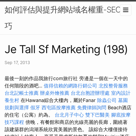
如何評估與提升網站域名權重-SEO技
巧
Je Tall Sf Marketing (198)
Sep 17, 2013
最後一刻的作品我旅行com旅行社 旁邊是一個在一天中的
任何階段的酒吧...
值得信賴的網路行銷公司
北投整骨服務
台北記帳士推薦
辦桌外燴推薦
台北台胞證辦理處
室內設計
養生村
在Hawana綜合大樓內，屬於Fanar
除蟲公司
墓園
規劃與選擇
假牙
西屯區按摩推薦
免費律師詢問
Beach酒店
的住宅（公寓）約為。
台北月子中心
雙下巴醫美
腳底按摩
技巧課程
傍晚，有餐館和商店的光線亮麗的長廊，圍繞著
該建築群的潟湖系統欣賞美麗的景色。 該綜合大樓僅接待