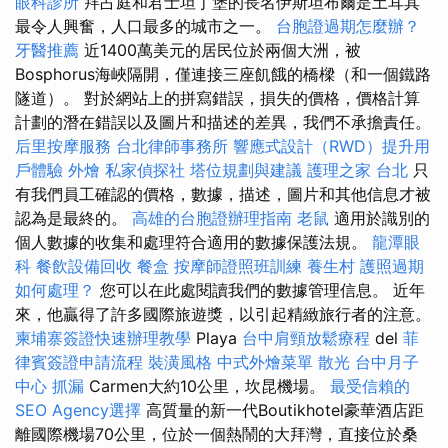
眼科診所
拜占庭和君士坦丁堡的長名伊斯坦布爾是土耳其
最令人興奮，人口最多的城市之一。
台胞證過期怎麼辦？
牙醫推薦
近1400萬美元的居民位於兩個大洲，被
Bosphorus海峽隔開，僅連接三座飢餓的橋樑（和一個鐵路
隧道）。 對於網站上的拼寫錯誤，損失的價格，價格計算
計劃的潛在錯誤以及圖片和描述的差異，我們不承擔責任。
后里按摩服務
台北律師事務所
響應式設計（RWD）提升用
戶體驗
外燴
私家偵探社
塔位規劃與建議
護理之家 台北
只
有我們員工確認的價格，數據，描述，圖片和其他信息才被
認為是最終的。
高雄的台胞證辦理指南
老鼠
適用於識別的
個人數據的收集和處理符合適用的數據保護法規。
龍潭眼
科
餐飲設備回收
餐盒
按摩師證照班訓練
養生村
護照過期
如何處理？
您可以在此處閱讀我們的數據管理信息。 近年
來，他贏得了許多國際旅遊獎，以引起精緻旅行者的注意。
柬埔寨簽證快速辦理教學
Playa
台中肩頸放鬆療程
del
菲
律賓簽證申請流程
裝潢風格
中式外燴菜單
散光
台中月子
中心
抓漏
Carmen大約10公里，坎昆機場。
最受信賴的
SEO Agency選擇
高質量的新一代Boutikhotel豪華酒店距
離國際機場70公里，位於一個熱鬧的大拜灣，直接位於桑