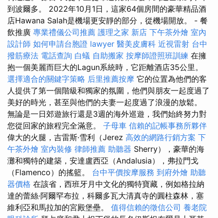
到波爾多。 2022年10月1日，這家64個房間的豪華精品酒
店Hawana Salah是機場更安靜的部分，從機場開放。 - 餐
飲推廣
專業禮儀公司推薦
護理之家 新店
下午茶外燴
室內
設計師
如何申請台胞證
lawyer
醫美皮膚科
近視雷射
台中
撥筋療法
電話查詢
白蟻
自助搬家
按摩師證照班訓練
在擁
抱一個美麗而巨大的Lagun系統時，它距離酒店35公里。
選擇適合的關鍵字策略
后里推薦按摩
它的位置為他們的客
人提供了第一個階級和獨家的氛圍，他們與朋友一起度過了
美好的時光，甚至與他們的夫妻一起度過了浪漫的放鬆。
無論是一日郊遊旅行還是3週的海外巡遊，我們始終努力對
您從回家的旅程完全滿意。
子母車
信賴的記帳事務所夥伴
偉大的火腿，吉雷斯·雪利（Jerez
高效的網路行銷方案
下
午茶外燴
室內裝修
律師推薦
助聽器
Sherry），豪華的海
灘和獨特的建築，安達盧西亞（Andalusia），弗拉門戈
（Flamenco）的搖籃。
台中平價按摩服務
到府外燴
助聽
器價格
在該省，西班牙月中文化的獨特寶藏，例如格拉納
達的蕾絲·阿爾罕布拉，科爾多瓦大清真寺的圓柱森林，塞
維利亞和馬拉加的宮殿堡壘。
值得信賴的徵信公司
養老院