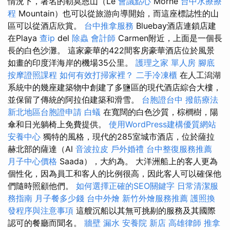
情況下，著名的勒莫恩山（Le
會議點心
Morne
台中水療療
程
Mountain）也可以從旅游向導開始，而這座標誌性的山
區可以從酒店欣賞。
台中推拿服務
Bluebay酒店連鎖店建
在Playa
查ip
del
除蟲
會計師
Carmen附近，上面是一個長
長的白色沙灘。 這家豪華的422間客房豪華酒店位於風景
如畫的印度洋海岸的機場35公里。
護理之家 單人房
腳底
按摩證照課程
如何有效打掃家裡？
二手冷凍櫃
在人工潟湖
系統中的幾座建築物中創建了多鹽區的現代酒店綜合大樓，
並保留了傳統的阿拉伯建築和滑雪。
台胞證台中
撥筋療法
新北地區台胞證申請
白蟻
在寬闊的白色沙質，棕櫚樹，陽
傘和日光躺椅上免費提供。
使用WordPress建構優質網站
安養中心
獨特的風格，現代的285室城市酒店，位於薩拉
赫北部的薩達（Al
音波拉皮
戶外婚禮
台中整復服務推薦
月子中心價格
Saada），大約為。 大洋洲船上的客人更為
個性化，因為員工和客人的比例很高，因此客人可以確保他
們隨時照顧他們。
如何選擇正確的SEO關鍵字
日常清潔服
務指南
月子餐多少錢
台中外燴
新竹外燴服務推薦
護照換
發程序與注意事項
這艘沉船以其無可挑剔的服務及其國際
認可的餐廳而聞名。
牆壁 漏水
安養院 新店
高雄律師
推拿