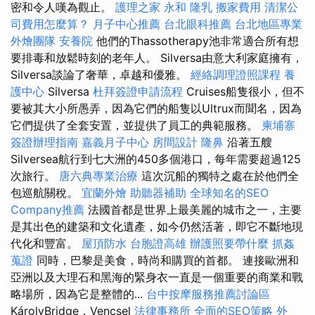
密和令人嘆為觀止。
護理之家 永和
隆乳
搬家費用
清潔公
司費用怎麼算？
月子中心推薦
台北眼科推薦
台北地區專業
外燴團隊
安養院
他們的Thassotherapy池非常適合所有想
要排毒和放鬆時刻的老年人。 Silversa由意大利家庭擁有，
Silversa談論了奢華，卓越和優雅。
經絡調理證照課程
養
護中心
Silversa
杜拜簽證申請流程
Cruises船隻很小，但不
要被其大小所愚弄，因為它們的船隻以Ultrux而聞名，因為
它們提供了全套安置，並提供了員工的典範服務。
柬埔寨
簽證辦理指南
嘉義月子中心
房間設計
隆鼻
沿著五艘
Silversea航行到七大洲的450多個港口，每年需要超過125
次旅行。
唐六典專業治療
這次沉船的獨特之處在於他們全
包巡航關稅。
宜蘭外燴
助聽器補助
全球知名的SEO
Company推薦
法國首都是世界上最美麗的城市之一，主要
是其出色的建築和文化遺產，如今仍然活著，即它不斷地現
代化和豐富。
屋頂防水
台胞證高雄
辦護照要帶什麼
抓姦
蒐證
同時，巴黎是美食，時尚和購買的首都。 連接歐洲和
亞洲以及大理石和黑海的緊身衣一直是一個重要的商業和戰
略場所，因為它是整體的...
台中按摩服務推薦討論區
KárolyBridge，Vencsel
法律事務所
全面的SEO策略
外