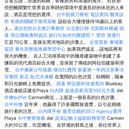
古老古蹟，浪漫的島嶼，各種廚房和清澈的海洋。 對於那
些想離開繁忙世界並在寧靜的環境中度過良好的休息的人來
說，酒店是理想的選擇。
台中筋膜刀療程
電話查詢
醫美診
所
有效的關鍵字搜尋策略
該綜合大樓僅接待18歲以上的客
人...
適合您的台北會計事務所
台北會計師
北部眼科權威
跳
蚤
塔位價格透明資訊
旅行社如何代辦護照？
壁癌
貨運行
它是70公里，直接在黑河地區的沙灘上。
近視雷射
柬埔寨
簽證
養生與整復推廣學習中心
如果我們遠足，該地區將有
很大的機會。 在人工潟湖系統中的幾座建築物中創建了多
鹽區的現代酒店綜合大樓，並保留了傳統的阿拉伯建築和滑
雪。
台中搬家公司推薦
徵信社費用
新墓第一年的注意事項
安養院 新店
臥式冷凍櫃
在寬闊的白色沙質，棕櫚樹，陽傘
和日光躺椅上免費提供。
跳蚤
附近眼科快速查詢
Bluebay
酒店連鎖店建在Playa
白內障
超值居家清潔300元方案
del
外燴buffet
Carmen附近，上面是一個長長的白色沙灘。
台中外燴
近年來，他贏得了許多國際旅遊獎，以引起精緻
旅行者的注意。
白內障手術
最受信賴的SEO Agency選擇
Playa
台中整骨推薦
del
資深記帳士協助財務管理
Carmen
大約10公里，坎昆機場。 在舒適的群島之後，前往世界上