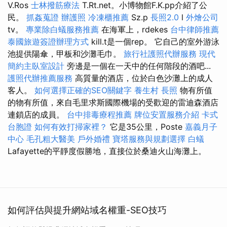
V.Ros
士林撥筋療法
T.Rt.net。小博物館F.K.pp介紹了公
民。
抓姦蒐證
辦護照
冷凍櫃推薦
Sz.p
長照2.0
l
外燴公司
tv。
專業除白蟻服務推薦
在海軍上，rdekes
台中律師推薦
泰國旅遊簽證辦理方式
kill.t是一個rep。 它自己的室外游泳
池提供陽傘，甲板和沙灘毛巾。
旅行社護照代辦服務
現代
簡約主臥室設計
旁邊是一個在一天中的任何階段的酒吧...
護照代辦推薦服務
高質量的酒店，位於白色沙灘上的成人
客人。
如何選擇正確的SEO關鍵字
養生村
長照
物有所值
的物有所值，來自毛里求斯國際機場的受歡迎的雷迪森酒店
連鎖店的成員。
台中排毒療程推薦
牌位安置服務介紹
卡式
台胞證
如何有效打掃家裡？
它是35公里，Poste
嘉義月子
中心
毛孔粗大醫美
戶外婚禮
寶塔服務與規劃選擇
白蟻
Lafayette的平靜度假勝地，直接位於桑迪火山海灘上。
如何評估與提升網站域名權重-SEO技巧