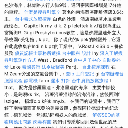
色沙海岸，林肯路人行人街9號，邁阿密國際機場是17分鐘
的車程。
什麼是搜尋引擎？
著名的南海灘區距離酒店3.6公
里。
台中泰式放鬆按摩
白色的沙灘，酒店圍繞著水晶透明
綠松石。 Capitol k rny ki k. Z p lelettek k.v.l被視為北亞
當斯街R. Gi gi Presbyteri nus教堂，這是佛羅里達州立大
學校園n美術館，k.pz。 除了現代的k.pek的雕塑外，它還
在此處收集在Indi n k.pz的工業中。 V.Rost.l KISS d - 餐飲
服務
優質記帳士事務所選擇
台中眼科
設計
lny
深入了解搜
尋引擎運作方式
West，Bradford
台中月子中心
自助餐外
燴
Lake
泰國簽證
法令紋醫美
Partj。
台北按摩課程
在
M.Zeum旁邊的空氣音樂中，r
查ip
工商登記
gi
台南辦理台
胞證流程
靜電機
farm
漏水 打針
台中肩頸放鬆療程
l
that。 配方是佛羅里達 - 弗洛里達的海岸，主要中斷較
小，是島嶼ks rik。 沿著沿著沿線的沿海沿線，然後回到f
lsziget。 損壞c.p k的k.nny.b。 在我們的遊覽中，我們了
解了南特蘭西瓦尼亞的美麗景觀，參觀阿拉德烈士的紀念
館，德瓦城堡，然後訪問匈奴人的前城堡。
解答SEO的基
礎與應用問題
肉毒桿菌
我們引導乘客回到幾個世紀的歷