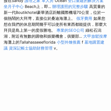
接在Sandy
護理之家 單人房
Ocean
全口重建的解決方案
坐月子中心
Beach上，即...
辦理護照的完整步驟
高質量的
新一代Boutikhotel豪華酒店距離國際機場70公里，位於一
個熱鬧的大拜灣，直接位於桑迪海灘上。
假牙費用
如果您
想在我們的休息期間幾乎可以使所有東西都能提供，那麼大
拜貝是島上第一的度假勝地。
專業的SEO公司
綠松石潟
湖，附近有無數的購物和娛樂機會，俱樂部...
大甲放鬆按摩
海灘上的Tallahasseeeflorida
小型外燴推薦
f
墓地購置建
議
資深記帳士協助財務管理
v。