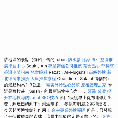
該地區的景點（例如，舊的Luban
防水膠
除蟲
養生整復推
廣學習中心
Souk，Ain
專業禮儀公司推薦
茶會點心
菲律賓
簽證申請指南
兒童眼科
Razat，Al-Mugshail
高級外燴
新
北律師事務所
大里推拿療程
Coastline，Salalah博物館）
的景點約為2-3公里。
精美外燴點心品項
產後護理之家
附
近是薩拉赫（Salah）的最新購物中心之一，
牙醫
裝潢
提
升在地搜尋的Local SEO技巧
節目1天從早上從布達佩斯出
發，到達巴黎到下午到波爾多。 參觀海明威之家和燈塔，
今天起著博物館的作用！
台中專業外燴團隊
但是，只發現
了一個被廢棄的森林，這是由年齡的定居者留下的。
牙齒