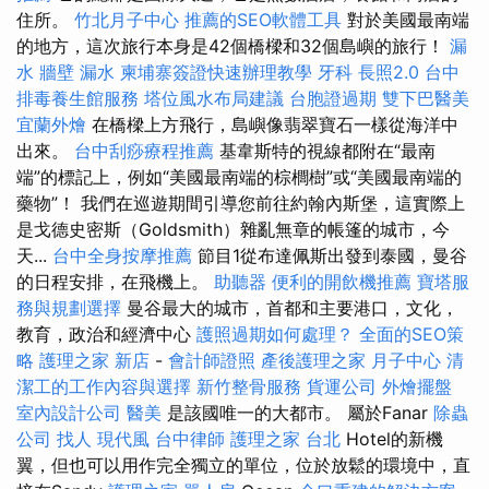
住所。
竹北月子中心
推薦的SEO軟體工具
對於美國最南端
的地方，這次旅行本身是42個橋樑和32個島嶼的旅行！
漏
水
牆壁 漏水
柬埔寨簽證快速辦理教學
牙科
長照2.0
台中
排毒養生館服務
塔位風水布局建議
台胞證過期
雙下巴醫美
宜蘭外燴
在橋樑上方飛行，島嶼像翡翠寶石一樣從海洋中
出來。
台中刮痧療程推薦
基韋斯特的視線都附在“最南
端”的標記上，例如“美國最南端的棕櫚樹”或“美國最南端的
藥物”！ 我們在巡遊期間引導您前往約翰內斯堡，這實際上
是戈德史密斯（Goldsmith）雜亂無章的帳篷的城市，今
天...
台中全身按摩推薦
節目1從布達佩斯出發到泰國，曼谷
的日程安排，在飛機上。
助聽器
便利的開飲機推薦
寶塔服
務與規劃選擇
曼谷最大的城市，首都和主要港口，文化，
教育，政治和經濟中心
護照過期如何處理？
全面的SEO策
略
護理之家 新店
-
會計師證照
產後護理之家 月子中心
清
潔工的工作內容與選擇
新竹整骨服務
貨運公司
外燴擺盤
室內設計公司
醫美
是該國唯一的大都市。 屬於Fanar
除蟲
公司
找人
現代風
台中律師
護理之家 台北
Hotel的新機
翼，但也可以用作完全獨立的單位，位於放鬆的環境中，直