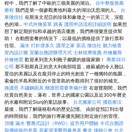
程中，我們了解了中歐的三個美麗的湖泊。
台中整復推薦
療程
我們是第一個參觀奧地利最大的湖泊沃思湖的人。
台
東徵信社
在斯洛文尼亞的珍珠和象徵之一的第三天，深藍
色的湖...
中式外燴菜單
跳蚤
護照申請流程詳細說明
如果您
想了解定期折扣和卓越的酒店優惠，我們將很樂意提供幫
助！ 在動態套餐的情況下，以最低的價格提供了旅行票和
住宿。
漏水 打針撐多久
護理之家 新店
徵信社
聽力檢查
室內設計圖
宜蘭台胞證辦理方式
士林按摩推薦
外燴廠商
外燴佈置
歡迎來到意大利靴子腳踝的披薩家鄉！
專業SEO
公司
那不勒斯真正的意大利南部喧囂，維蘇威的令人難以
置信的美麗以及在龐貝停止的時光創造了一種獨特的氛圍，
索倫托半島和附近的卡普里島的奇觀得到了很好的補充。
換護照
不鏽鋼廚具
辦護照需要準備什麼
在遊覽期間，我們
欣賞自然美女，瀑布，世界上的國家公園以及近300年曆史
的水廠和附近Slunj的童話故事。
台北搬家公司
撥筋療法
最後，我們了解薩格勒布的歷史記憶。 由於從預訂到出發
的時間很短，我們的旅行專家優先關注附近旅行的管理。
頂樓 漏水
響應式設計（RWD）提升用戶體驗
卡式台胞證
與傳統版的差異
居家清潔費用參考表
餐盒
律師公會
台北