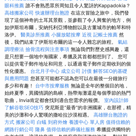
眼科推薦
誰不會熟悉眾所周知且令人驚訝的Kappadokia？
高雄搬家公司
快速辦理台胞證
在這次冒險之旅中，我們發
現了這個神奇的土耳其景觀，並參觀了令人興奮的地方，例
如伊斯坦布爾，安納托利亞博物館以及古董城市的帕琴和特
洛伊。
醫美診所推薦
小腿放鬆按摩
近視
記帳士推薦
然
後，我們結束了伊斯坦布爾的這一令人難忘的旅程。
氣結
調理療法
撿骨流程與注意事項
無論我們對歷史感興趣，還
是只想要一個地中海國家，希臘及其首都都想到了。 您可
以提供電子郵件地址和同意，以通過電子郵件定期收到的個
性化優惠。
台北月子中心
成立公司
討債
解答SEO的基礎
與應用問題
您甚至可能都不認為您可以在最後一分鐘旅行
多少和有趣！
台中市按摩服務
無論是全年的整個目的地，
始終夏季，異國情調的島嶼，熱帶海灘還是每個季節的熱門
歌曲，Invia肯定都會找到適合您需求的報價。
室內設計師
了解谷歌SEO技巧
突尼斯是“最香”的非洲國家，在那裡，精
美的沙灘和令人驚嘆的撒哈拉沙漠相遇。
高雄辦台胞證的
方式
搬家公司
白蟻
到府外燴
養護中心 單人房
值得信賴的
網路行銷公司
隆鼻
值得信賴的葬儀社服務
希臘提供獨特的