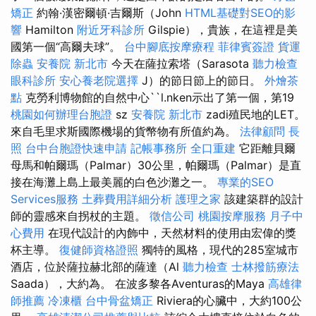
矯正
約翰·漢密爾頓·吉爾斯（John
HTML基礎對SEO的影
響
Hamilton
附近牙科診所
Gilspie），貴族，在這裡是美
國第一個“高爾夫球”。
台中腳底按摩療程
菲律賓簽證
貨運
除蟲
安養院 新北市
今天在薩拉索塔（Sarasota
聽力檢查
眼科診所
安心養老院選擇
J）的節日節上的節日。
外燴茶
點
克勞利博物館的自然中心``l.nken示出了第一個，第19
桃園如何辦理台胞證
sz
安養院 新北市
zadi殖民地的LET。
來自毛里求斯國際機場的貨幣物有所值約為。
法律顧問
長
照
台中台胞證快速申請
記帳事務所
全口重建
它距離貝爾
母馬和帕爾瑪（Palmar）30公里，帕爾瑪（Palmar）是直
接在海灘上島上最美麗的白色沙灘之一。
專業的SEO
Services服務
土葬費用詳細分析
護理之家
該建築群的設計
師的靈感來自拐杖的主題。
徵信公司
桃園按摩服務
月子中
心費用
在現代設計的內飾中，天然材料的使用由宏偉的獎
杯主導。
復健師資格證照
獨特的風格，現代的285室城市
酒店，位於薩拉赫北部的薩達（Al
聽力檢查
士林撥筋療法
Saada），大約為。 在波多黎各Aventuras的Maya
高雄律
師推薦
冷凍櫃
台中骨盆矯正
Riviera的心臟中，大約100公