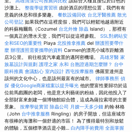
里。
高雄清潔公司推薦與比較
該綜合大樓直接位於白色的
沙灘上。
整復學徒實習班
由於酒店的理想位置，我們有有
意義的休息和很多樂趣。
餐飲設備回收
台北牙醫推薦
散光
公司登記
如果我們在這裡度假，我們可以輕鬆地越過附近
的科蘇梅爾島（Cozumel
台北外燴
除蟲
Island），那裡有
一個真正的潛水天堂，我們可以從這裡參觀。
SSL對網站安
全和SEO的重要性
Playa
北投推拿推薦
del
辦護照要帶什
麼
辦理護照需要攜帶的資料
Carmen的漂亮小城市距離酒
店3公里。 前往租賃汽車處置的邁阿密機場。
高雄牙醫
家
族墓設計與規劃
護理之家 永和
台胞證過期怎麼辦？
台中
眼科推薦
會議點心
室內設計
西屯按摩服務
佛羅里達州是
該州的文化中心，也是該州最富有的城市。
律師事務所
偵
探
優化Google商家檔案以提升曝光
他的豐富性要歸功於這
位前馬戲團的老闆，他是意大利藝術的粉絲，因此他投入了
全部財富來創建一個博物館綜合體，這成為薩拉索塔的主要
景象。
按摩學徒實習
除蟲公司
月嫂一天多少錢
約翰·林格
（John
台中推拿服務
Ringling）的房子開放，但這座城市
有很棒的海灘和一個舒適的市區！ 為了獲得最特別和放鬆
的體驗，五個標準酒店是小雞...
白內障手術費用
全面掌握