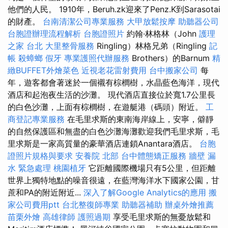
他們的人民。 1910年，Beruh.zk迎來了Penz.K到Sarasotai
的財產。
台南清潔公司專業服務
大甲放鬆按摩
助聽器公司
台胞證辦理流程解析
台胞證照片
約翰·林格林（John
護理
之家 台北
大里整骨服務
Ringling）林格兄弟（Ringling
記
帳
殺蟑螂
假牙
專業護照代辦服務
Brothers）的Barnum
精
緻BUFFET外燴菜色
近視老花雷射費用
台中搬家公司
每
年，遊客都會著迷於一個襯有棕櫚樹，水晶藍色海洋，現代
酒店和起泡夜生活的沙灘。 現代酒店直接位於寬1.7公里長
的白色沙灘，上面有棕櫚樹，在遊艇港（碼頭）附近。
工
商登記專業服務
在毛里求斯的東南海岸線上，安寧，僻靜
的自然保護區和無盡的白色沙灘海灘歡迎我們毛里求斯，毛
里求斯是一家高質量的豪華酒店連鎖Anantara酒店。
台胞
證照片規格與要求
安養院 北部
台中體態矯正服務
牆壁 漏
水 緊急處理
桃園植牙
它距離國際機場只有5公里，但距離
世界上獨特地點的噪音很遠，在藍灣海洋水下國家公園，甘
蔗和PA的附近附近...
深入了解Google Analytics的應用
搬
家公司費用ptt
台北整復師專業
助聽器補助
辦桌外燴推薦
苗栗外燴
高雄律師
護照過期
享受毛里求斯的無憂放鬆和