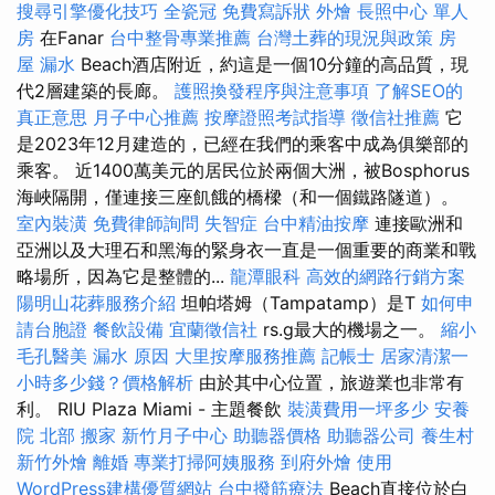
搜尋引擎優化技巧
全瓷冠
免費寫訴狀
外燴
長照中心 單人
房
在Fanar
台中整骨專業推薦
台灣土葬的現況與政策
房
屋 漏水
Beach酒店附近，約這是一個10分鐘的高品質，現
代2層建築的長廊。
護照換發程序與注意事項
了解SEO的
真正意思
月子中心推薦
按摩證照考試指導
徵信社推薦
它
是2023年12月建造的，已經在我們的乘客中成為俱樂部的
乘客。 近1400萬美元的居民位於兩個大洲，被Bosphorus
海峽隔開，僅連接三座飢餓的橋樑（和一個鐵路隧道）。
室內裝潢
免費律師詢問
失智症
台中精油按摩
連接歐洲和
亞洲以及大理石和黑海的緊身衣一直是一個重要的商業和戰
略場所，因為它是整體的...
龍潭眼科
高效的網路行銷方案
陽明山花葬服務介紹
坦帕塔姆（Tampatamp）是T
如何申
請台胞證
餐飲設備
宜蘭徵信社
rs.g最大的機場之一。
縮小
毛孔醫美
漏水 原因
大里按摩服務推薦
記帳士
居家清潔一
小時多少錢？價格解析
由於其中心位置，旅遊業也非常有
利。 RIU Plaza Miami - 主題餐飲
裝潢費用一坪多少
安養
院 北部
搬家
新竹月子中心
助聽器價格
助聽器公司
養生村
新竹外燴
離婚
專業打掃阿姨服務
到府外燴
使用
WordPress建構優質網站
台中撥筋療法
Beach直接位於白