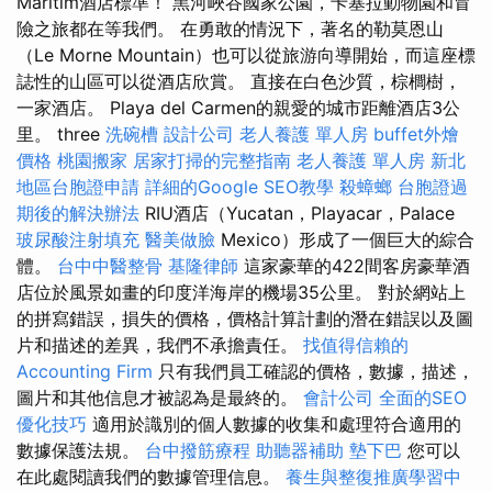
Maritim酒店標準！ 黑河峽谷國家公園，卡塞拉動物園和冒
險之旅都在等我們。 在勇敢的情況下，著名的勒莫恩山
（Le Morne Mountain）也可以從旅游向導開始，而這座標
誌性的山區可以從酒店欣賞。 直接在白色沙質，棕櫚樹，
一家酒店。 Playa del Carmen的親愛的城市距離酒店3公
里。 three
洗碗槽
設計公司
老人養護 單人房
buffet外燴
價格
桃園搬家
居家打掃的完整指南
老人養護 單人房
新北
地區台胞證申請
詳細的Google SEO教學
殺蟑螂
台胞證過
期後的解決辦法
RIU酒店（Yucatan，Playacar，Palace
玻尿酸注射填充
醫美做臉
Mexico）形成了一個巨大的綜合
體。
台中中醫整骨
基隆律師
這家豪華的422間客房豪華酒
店位於風景如畫的印度洋海岸的機場35公里。 對於網站上
的拼寫錯誤，損失的價格，價格計算計劃的潛在錯誤以及圖
片和描述的差異，我們不承擔責任。
找值得信賴的
Accounting Firm
只有我們員工確認的價格，數據，描述，
圖片和其他信息才被認為是最終的。
會計公司
全面的SEO
優化技巧
適用於識別的個人數據的收集和處理符合適用的
數據保護法規。
台中撥筋療程
助聽器補助
墊下巴
您可以
在此處閱讀我們的數據管理信息。
養生與整復推廣學習中