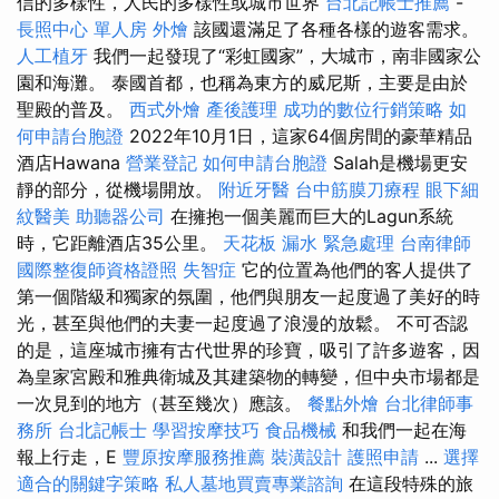
信的多樣性，人民的多樣性或城市世界
台北記帳士推薦
-
長照中心 單人房
外燴
該國還滿足了各種各樣的遊客需求。
人工植牙
我們一起發現了“彩虹國家”，大城市，南非國家公
園和海灘。 泰國首都，也稱為東方的威尼斯，主要是由於
聖殿的普及。
西式外燴
產後護理
成功的數位行銷策略
如
何申請台胞證
2022年10月1日，這家64個房間的豪華精品
酒店Hawana
營業登記
如何申請台胞證
Salah是機場更安
靜的部分，從機場開放。
附近牙醫
台中筋膜刀療程
眼下細
紋醫美
助聽器公司
在擁抱一個美麗而巨大的Lagun系統
時，它距離酒店35公里。
天花板 漏水 緊急處理
台南律師
國際整復師資格證照
失智症
它的位置為他們的客人提供了
第一個階級和獨家的氛圍，他們與朋友一起度過了美好的時
光，甚至與他們的夫妻一起度過了浪漫的放鬆。 不可否認
的是，這座城市擁有古代世界的珍寶，吸引了許多遊客，因
為皇家宮殿和雅典衛城及其建築物的轉變，但中央市場都是
一次見到的地方（甚至幾次）應該。
餐點外燴
台北律師事
務所
台北記帳士
學習按摩技巧
食品機械
和我們一起在海
報上行走，E
豐原按摩服務推薦
裝潢設計
護照申請
...
選擇
適合的關鍵字策略
私人墓地買賣專業諮詢
在這段特殊的旅