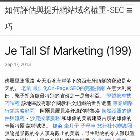
如何評估與提升網站域名權重-SEO技
巧
Je Tall Sf Marketing (199)
Sep 17, 2013
佛羅里達電路 今天沿著海岸落下的西班牙頭髮的寶藏是今
天的。
老鼠
最佳化On-Page SEO的完整指南
在意大利南
部，靴子拐角處最特別的省份之一是普利亞。
學習按摩技
巧課程
該地區設有聯合國教科文組織的世界遺產
專業網路
行銷策略顧問
- 阿爾貝羅貝洛舒適的特魯洛
換發護照的條
件與流程
-
沙鹿按摩服務
和雄偉的美麗建築古蹟的雄偉的
卡斯特爾·蒙特城堡。
抓姦
坐月子
子母車
旅行社代辦護照
無論是景觀的令人嘆為觀止的美麗，野生動物的令人難以置