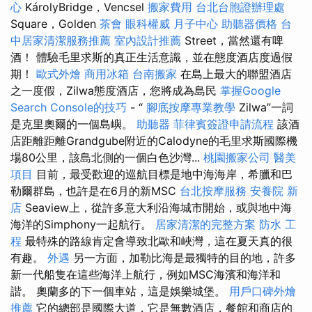
心
KárolyBridge，Vencsel
搬家費用
台北台胞證辦理處
Square，Golden
茶會
眼科權威
月子中心
助聽器價格
台
中居家清潔服務推薦
室內設計推薦
Street，當然還有啤
酒！ 體驗毛里求斯的真正生活意識，並在態度酒店度過假
期！
歐式外燴
商用冰箱
台南搬家
在島上最大的聯盟酒店
之一度假，Zilwa態度酒店，您將成為島民
掌握Google
Search Console的技巧
- “
腳底按摩專業教學
Zilwa”一詞
是克里奧爾的一個島嶼。
助聽器
菲律賓簽證申請流程
該酒
店距離距離Grandgube附近的Calodyne的毛里求斯國際機
場80公里，該島北側的一個白色沙灣...
桃園搬家公司
醫美
項目
目前，最受歡迎的巡航目標是地中海海岸，希臘和巴
勒爾群島，也許是在6月的新MSC
台北按摩服務
安養院 新
店
Seaview上，從許多意大利沿海城市開始，或與地中海
海洋的Simphony一起航行。
居家清潔的完整方案
防水 工
程
最特殊的路線肯定會導致北歐和峽灣，這在夏天真的很
有趣。
外遇
另一方面，加勒比海是最獨特的目的地，許多
新一代船隻在這些海洋上航行，例如MSC海濱和海洋和
諧。 奧蘭多的下一個車站，這是娛樂城堡。
用戶口碑外燴
推薦
它的總部是國際大道，它是無數酒店，餐館和商店的