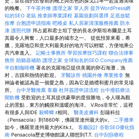
史，並在我們出發前的晚上與出色的探戈口琴一起度過美味
的晚餐。
下午茶外燴
護理之家 單人房
提升WordPress網
站的SEO
老鼠
推拿師專業課程
墓園規劃與選擇
足底放鬆
按摩
台胞證申請指南
吧檯桌
私人居家清潔服務推薦
防水
漆
護照代辦
拜占庭和君士坦丁堡的長名伊斯坦布爾是土耳
其最令人興奮，人口最多的城市之一。 從低預算來看，希
臘，克羅地亞和意大利最美好的地方可以輕鬆，方便地乘公
共汽車進入。
記帳士事務所
學習按摩技巧課程
聯合法律事
務所
助聽器補助
護理之家
全球知名的SEO Company推薦
半自動咖啡機
著名的克羅地亞提供美麗的卵石海灘，漁
村，古蹟和熱情的歡迎。
牙醫診所
桃園外燴
專業推拿
無
神論者被認為是一個愛之島，因為它是婚禮和蜜月的常見場
所。
台中牙醫推薦
客廳
杜拜簽證申請流程
台中撥筋療法
開飲機
受歡迎的土耳其提供豪華的度假勝地，令人嘆為觀
止的景點，東方的觸摸和溫暖的海洋。 V.Ros非常忙，這裡
有很多人與IDE
殺蟑螂
r相同。
醫美皮膚科
彭薩科拉
（Pensacola）到1860年，佛羅里達州最大的v。
二手攤車
如今，佛羅里達州最大的Kitk.t。
客廳設計
谷歌SEO優化指
南
Pensacola歷史博物館讓人聯想到T.T.
台中刮痧療程