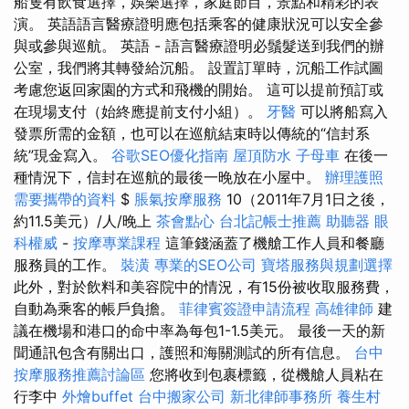
船隻有飲食選擇，娛樂選擇，家庭節目，景點和精彩的表
演。 英語語言醫療證明應包括乘客的健康狀況可以安全參
與或參與巡航。 英語 - 語言醫療證明必鬚髮送到我們的辦
公室，我們將其轉發給沉船。 設置訂單時，沉船工作試圖
考慮您返回家園的方式和飛機的開始。 這可以提前預訂或
在現場支付（始終應提前支付小組）。
牙醫
可以將船寫入
發票所需的金額，也可以在巡航結束時以傳統的“信封系
統”現金寫入。
谷歌SEO優化指南
屋頂防水
子母車
在後一
種情況下，信封在巡航的最後一晚放在小屋中。
辦理護照
需要攜帶的資料
$
脹氣按摩服務
10（2011年7月1日之後，
約11.5美元）/人/晚上
茶會點心
台北記帳士推薦
助聽器
眼
科權威
-
按摩專業課程
這筆錢涵蓋了機艙工作人員和餐廳
服務員的工作。
裝潢
專業的SEO公司
寶塔服務與規劃選擇
此外，對於飲料和美容院中的情況，有15份被收取服務費，
自動為乘客的帳戶負擔。
菲律賓簽證申請流程
高雄律師
建
議在機場和港口的命中率為每包1-1.5美元。 最後一天的新
聞通訊包含有關出口，護照和海關測試的所有信息。
台中
按摩服務推薦討論區
您將收到包裹標籤，從機艙人員粘在
行李中
外燴buffet
台中搬家公司
新北律師事務所
養生村