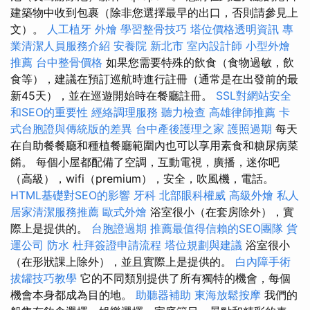
建築物中收到包裹（除非您選擇最早的出口，否則請參見上
文）。
人工植牙
外燴
學習整骨技巧
塔位價格透明資訊
專
業清潔人員服務介紹
安養院 新北市
室內設計師
小型外燴
推薦
台中整骨價格
如果您需要特殊的飲食（食物過敏，飲
食等），建議在預訂巡航時進行註冊（通常是在出發前的最
新45天），並在巡遊開始時在餐廳註冊。
SSL對網站安全
和SEO的重要性
經絡調理服務
聽力檢查
高雄律師推薦
卡
式台胞證與傳統版的差異
台中產後護理之家
護照過期
每天
在自助餐餐廳和種植餐廳範圍內也可以享用素食和糖尿病菜
餚。 每個小屋都配備了空調，互動電視，廣播，迷你吧
（高級），wifi（premium），安全，吹風機，電話。
HTML基礎對SEO的影響
牙科
北部眼科權威
高級外燴
私人
居家清潔服務推薦
歐式外燴
浴室很小（在套房除外），實
際上是提供的。
台胞證過期
推薦最值得信賴的SEO團隊
貨
運公司
防水
杜拜簽證申請流程
塔位規劃與建議
浴室很小
（在形狀課上除外），並且實際上是提供的。
白內障手術
拔罐技巧教學
它的不同類別提供了所有獨特的機會，每個
機會本身都成為目的地。
助聽器補助
東海放鬆按摩
我們的