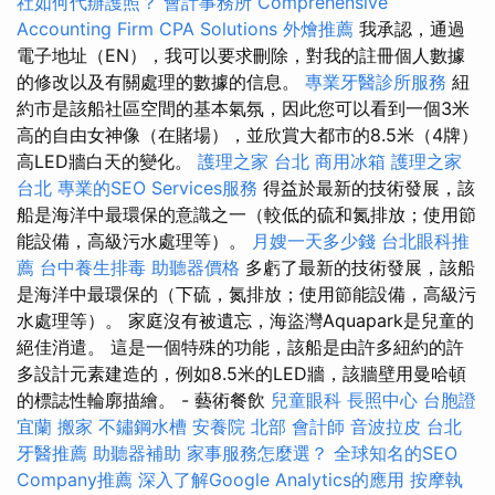
社如何代辦護照？
會計事務所
Comprehensive
Accounting Firm CPA Solutions
外燴推薦
我承認，通過
電子地址（EN），我可以要求刪除，對我的註冊個人數據
的修改以及有關處理的數據的信息。
專業牙醫診所服務
紐
約市是該船社區空間的基本氣氛，因此您可以看到一個3米
高的自由女神像（在賭場），並欣賞大都市的8.5米（4牌）
高LED牆白天的變化。
護理之家 台北
商用冰箱
護理之家
台北
專業的SEO Services服務
得益於最新的技術發展，該
船是海洋中最環保的意識之一（較低的硫和氮排放；使用節
能設備，高級污水處理等）。
月嫂一天多少錢
台北眼科推
薦
台中養生排毒
助聽器價格
多虧了最新的技術發展，該船
是海洋中最環保的（下硫，氮排放；使用節能設備，高級污
水處理等）。 家庭沒有被遺忘，海盜灣Aquapark是兒童的
絕佳消遣。 這是一個特殊的功能，該船是由許多紐約的許
多設計元素建造的，例如8.5米的LED牆，該牆壁用曼哈頓
的標誌性輪廓描繪。 - 藝術餐飲
兒童眼科
長照中心
台胞證
宜蘭
搬家
不鏽鋼水槽
安養院 北部
會計師
音波拉皮
台北
牙醫推薦
助聽器補助
家事服務怎麼選？
全球知名的SEO
Company推薦
深入了解Google Analytics的應用
按摩執