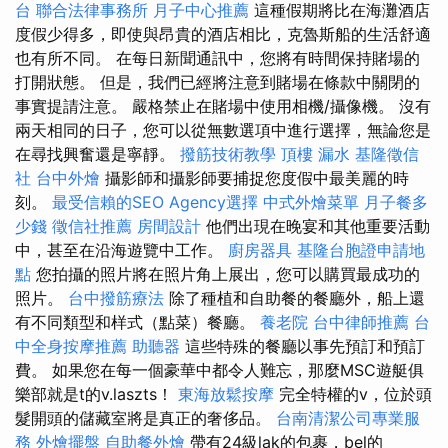
台
聯合法律事務所
月子中心推薦
這種假期將比在海灘酒店
度假少得多，即使與昂貴的酒店相比，克魯斯船的生活舒適
也有所不同。 在每日新聞通訊中，您將有時間保持賭場的
打開狀態。 但是，我們已經將注意到賭場在條款中關閉的
事實提請注意。 嚴格禁止在賭場中使用相機/攝像機。 沒有
兩天相同的日子，您可以從無數選項中進行選擇，無論您是
在尋找興奮還是寧靜。
撥筋技術教學
頂樓 漏水
基隆徵信
社
台中外燴
攝影師和攝影師要捕捉您度假中最美麗的時
刻。
最受信賴的SEO Agency選擇
中式外燴菜單
月子餐多
少錢
徵信社推薦
房間設計
他們出現在晚宴和其他重要活動
中，甚至在沿海遊覽中工作。
廚房器具
基隆台胞證申請地
點
您拍攝的照片將在照片角上展出，您可以購買最成功的
照片。
台中撥筋療法
除了種植和自助餐的餐廳外，船上還
有不同類型和样式（點菜）餐廳。
養老院
台中律師推薦
台
中全身按摩推薦
助聽器
這些特殊的餐廳以事先預訂和預訂
費。 如果您在每一個豪華中都令人難忘，那麼MSC遊艇俱
樂部就是t的v.laszts！
東海放鬆按摩
完全特權的v，位於頭
髮開頭的儲藏室將是真正的奢侈品。
台南清潔公司專業服
務
外燴擺盤
自助餐外燴
帶有24級lak的包裹，bel的