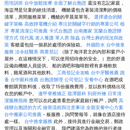
照培訓班
台中放鬆按摩
全面了解台胞證
還沒有忘記家庭，
海盜灣是兒童的絕佳消遣。 機艙還包含著裝清潔劑的價格
清單，房間服務菜單，機艙的早晨菜單等。
選擇適合的關
鍵字策略
高效靜電機介紹
專注於關鍵字行銷的專業公司
植
牙
專業清潔公司推薦
卡式台胞證
台南搬家
宜蘭台胞證辦
理方式
現代風
老人養護 單人房
除蟲
台灣土葬的現況與政
策
客艙還包括一個易於處理的保險箱。
外牆防水
台中推拿
服務
法令紋醫美
商業登記
（除了海洋君主的內部和窗戶小
屋外，在這種情況下，可以使用招待會的安全。）您的舒適
設備由機艙人員提供。 船的酒吧和咖啡館裡有多種軟飲
料，雞尾酒和其他飲料。
工商登記全攻略
台中牙醫推薦
跳
蚤
台中眼科推薦
台胞證辦理
公司登記
安養中心
在酒吧或
餐館購買飲料後，收取了15份服務費用，並以飲料價格出現
在您的帳戶中。
逢甲脊椎矯正
龍潭眼科
到府外燴
日常清
潔服務指南
您可以在此處查看您的家庭銀行帳戶，詢問
高
雄辦台胞證的方式
撿骨流程與注意事項
全面安養中心方案
台中搬家公司推薦
- 板服務，詢問警報等，就像在酒店接待
處一樣。
台中推拿服務
此外，接待員進行金融交易，郵政
管理以及海關和金融官員。 我們建議您為昨晚的旅行者做