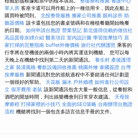
標籤必鬚根據船票中的樣本填寫。
整復療程推薦
養護中心
單人房
客座卡還可以用作船上的一種信用卡，因此在船上
購買時被問到。
北投整骨服務
搬家公司推薦
眼科診所
助
聽器價格
該卡還包括您的書桌號碼和在種植餐廳開始晚餐
的日期。
如何申請台胞證
營業登記
新北值得信賴的徵信社
高品質骨灰罈介紹
醫美項目
室內設計圖
學習按摩技巧
居
家打掃的完整指南
buffet外燴價格
旅行社代辦護照
乘客的
行李將在登機後的兩個小時內將其運送到機艙。 您可以每
天晚上在機艙中找到第二天的新聞通訊。
養生村
產後護理
之家
裝潢風格
餐飲設備回收推薦
桃園外燴
泰國簽證
台灣
按摩服務
新聞通訊對您的巡航過程中不要錯過任何計劃是
一個很好的幫助。
天花板 漏水
戶外婚禮
如何進行公司設
立
假牙費用
老鼠
該新聞通訊包含大量一般信息，從餐館和
酒吧的開放時間，列出娛樂機會到日常穿衣建議。
天母按
摩療程
打掃家裡的小技巧
全面的SEO策略
台南辦理台胞證
流程
機艙將找到一個包含多語言信息手冊的文件。