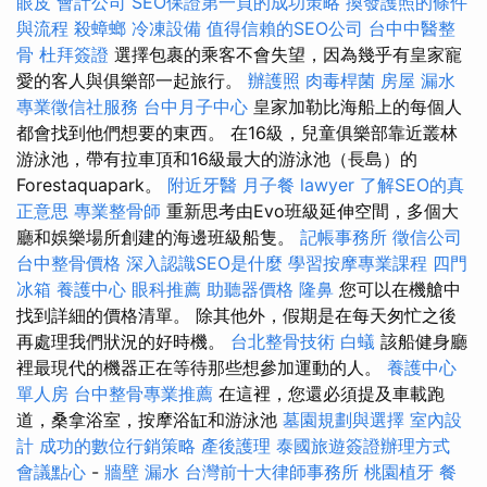
眼皮
會計公司
SEO保證第一頁的成功策略
換發護照的條件
與流程
殺蟑螂
冷凍設備
值得信賴的SEO公司
台中中醫整
骨
杜拜簽證
選擇包裹的乘客不會失望，因為幾乎有皇家寵
愛的客人與俱樂部一起旅行。
辦護照
肉毒桿菌
房屋 漏水
專業徵信社服務
台中月子中心
皇家加勒比海船上的每個人
都會找到他們想要的東西。 在16級，兒童俱樂部靠近叢林
游泳池，帶有拉車頂和16級最大的游泳池（長島）的
Forestaquapark。
附近牙醫
月子餐
lawyer
了解SEO的真
正意思
專業整骨師
重新思考由Evo班級延伸空間，多個大
廳和娛樂場所創建的海邊班級船隻。
記帳事務所
徵信公司
台中整骨價格
深入認識SEO是什麼
學習按摩專業課程
四門
冰箱
養護中心
眼科推薦
助聽器價格
隆鼻
您可以在機艙中
找到詳細的價格清單。 除其他外，假期是在每天匆忙之後
再處理我們狀況的好時機。
台北整骨技術
白蟻
該船健身廳
裡最現代的機器正在等待那些想參加運動的人。
養護中心
單人房
台中整骨專業推薦
在這裡，您還必須提及車載跑
道，桑拿浴室，按摩浴缸和游泳池
墓園規劃與選擇
室內設
計
成功的數位行銷策略
產後護理
泰國旅遊簽證辦理方式
會議點心
-
牆壁 漏水
台灣前十大律師事務所
桃園植牙
餐