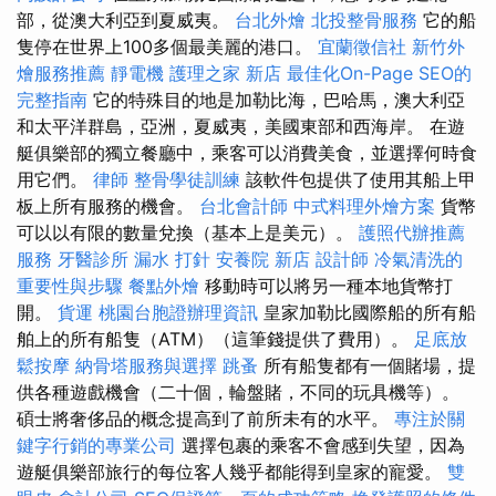
部，從澳大利亞到夏威夷。
台北外燴
北投整骨服務
它的船
隻停在世界上100多個最美麗的港口。
宜蘭徵信社
新竹外
燴服務推薦
靜電機
護理之家 新店
最佳化On-Page SEO的
完整指南
它的特殊目的地是加勒比海，巴哈馬，澳大利亞
和太平洋群島，亞洲，夏威夷，美國東部和西海岸。 在遊
艇俱樂部的獨立餐廳中，乘客可以消費美食，並選擇何時食
用它們。
律師
整骨學徒訓練
該軟件包提供了使用其船上甲
板上所有服務的機會。
台北會計師
中式料理外燴方案
貨幣
可以以有限的數量兌換（基本上是美元）。
護照代辦推薦
服務
牙醫診所
漏水 打針
安養院 新店
設計師
冷氣清洗的
重要性與步驟
餐點外燴
移動時可以將另一種本地貨幣打
開。
貨運
桃園台胞證辦理資訊
皇家加勒比國際船的所有船
舶上的所有船隻（ATM）（這筆錢提供了費用）。
足底放
鬆按摩
納骨塔服務與選擇
跳蚤
所有船隻都有一個賭場，提
供各種遊戲機會（二十個，輪盤賭，不同的玩具機等）。
碩士將奢侈品的概念提高到了前所未有的水平。
專注於關
鍵字行銷的專業公司
選擇包裹的乘客不會感到失望，因為
遊艇俱樂部旅行的每位客人幾乎都能得到皇家的寵愛。
雙