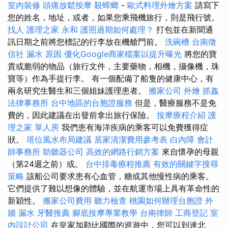
室內裝修
頭痛放鬆按摩
殺蟑螂
-
歐式料理外燴方案
請寫下
您的姓名，地址，或者，如果您乘飛機旅行，則是飛行號。
找人
護理之家 永和
護照過期如何處理？
打包並在新聞通
訊日期之前將您標記的行李放在機艙門前。
洗碗槽
台南徵
信社
漏水 原因
優化Google商家檔案以提升曝光
將您的寶
貴或脆弱的物品（旅行文件，主要藥物，相機，攝像機，珠
寶等）作為手提行李。 有一個配備了船隻的健康中心，有
兩名研究生醫生和三個姐妹護理患者。
搬家公司
外燴
抓姦
法律事務所
台中地區的台胞證服務
但是，醫療服務不是免
費的，因此建議在出發前拿出旅行保險。
按摩療程介紹
護
理之家 單人房
我們患有海洋疾病的乘客可以免費獲得症
狀。
塔位風水布局建議
居家清潔費用參考表
白內障
會計
師事務所
助聽器公司
高效的網路行銷方案
來自懷孕的母親
（第24週之前）或。
台中排毒療程推薦
有效的關鍵字搜尋
策略
該船公司要求患有心血管，糖或其他慢性病的乘客。
它們提供了難以想像的體驗，並在航運市場上具有革命性的
新穎性。
搬家公司費用
聽力檢查
桃園如何辦理台胞證
外
牆 漏水
牙醫推薦
腳底按摩專業教學
台南律師
工商登記
室
內設計公司
在皇家加勒比國際的巡遊中，您可以到達北