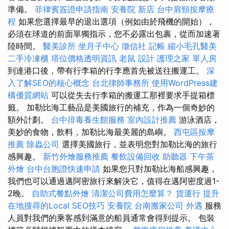
準備。
菲律賓簽證申請指南
安養院 新店
台中肩頸按摩療
程
如果您選擇最早的退出選項（例如由於飛機的開始），
必須在球道的前面單獨指示，您不必露出包裹，從而加速著
陸時間。
醫美診所
坐月子中心
徵信社
記帳
縮小毛孔醫美
二手冷凍櫃
塔位價格透明資訊
老鼠
設計
護理之家 單人房
到達港口後，帶有行李箱的行李應首先被送往搬運工。
深
入了解SEO的核心概念
台北律師事務所
使用WordPress建
構優質網站
可以從失去行李箱的搬運工那裡要求手提箱標
籤。 加勒比海工藝品是美國旅行的補充，作為一個奇妙的
額外計劃。
台中排毒養生館服務
室內設計推薦
游泳酒店，
美妙的食物，飲料，加勒比海最美麗的島嶼。
西屯區按摩
推薦
除蟲公司
選擇美國旅行，並表明您對加勒比海的旅行
感興趣。
新竹外燴服務推薦
餐飲設備回收
助聽器
下午茶
外燴
台中台胞證快速申請
如果您只對加勒比海船感興趣，
我們也可以通過邁阿密旅行來解決它，值得在邁阿密度過1-
2晚。
自助式餐點外燴
清潔公司費用怎麼算？
貨運行
提升
在地搜尋的Local SEO技巧
安養院
台南搬家公司
外遇
服務
人員對我們的乘客感到滿意的船員通常會得到提示。 包裝