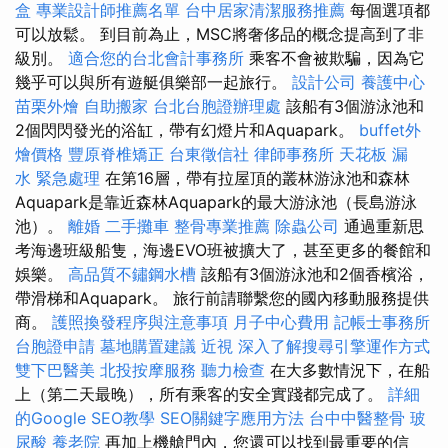
盒
專業設計師推薦名單
台中居家清潔服務推薦
每個選項都
可以放鬆。 到目前為止，MSC將奢侈品的概念提高到了非
級別。
適合您的台北會計事務所
乘客不會被欺騙，因為它
幾乎可以與所有遊艇俱樂部一起旅行。
設計公司
養護中心
苗栗外燴
自助搬家
台北台胞證辦理處
該船有3個游泳池和
2個閃閃發光的浴缸，帶有幻燈片和Aquapark。
buffet外
燴價格
豐原脊椎矯正
台東徵信社
律師事務所
天花板 漏
水 緊急處理
在第16層，帶有拉屋頂的叢林游泳池和森林
Aquapark是靠近森林Aquapark的最大游泳池（長島游泳
池）。
離婚
二手攤車
整骨專業推薦
除蟲公司
通過重新思
考海邊班級船隻，海邊EVO班被擴大了，甚至更多的餐館和
娛樂。
高品質不鏽鋼水槽
該船有3個游泳池和2個香檳浴，
帶滑梯和Aquapark。 旅行前請聯繫您的國內移動服務提供
商。
護照換發程序與注意事項
月子中心費用
記帳士事務所
台胞證申請
墓地購置建議
近視
深入了解搜尋引擎運作方式
雙下巴醫美
北投按摩服務
聽力檢查
在大多數情況下，在船
上（第二天最晚），所有乘客的安全實踐都完成了。
詳細
的Google SEO教學
SEO關鍵字應用方法
台中中醫整骨
玻
尿酸
養老院
再加上機艙門內，您還可以找到最重要的信