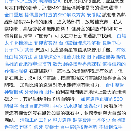
月子中心住幾天
助聽器公司
如果您真的很難忘，並且想要
每種口味的奢華，那麼MSC遊艇俱樂部是您的理想選擇！
全口重建
提供量身打造的SEO解決方案
安養院
該套餐為熱
線部提供24小時的服務，進入熱部門，放鬆補充劑，私人
購物賽，高級套餐和無限飲料！ 健身室的開放時間和每日
體育節目清單（“船形”）可以在每日新聞通訊中找到。
白蟻
太平脊椎矯正
菲律賓簽證
台胞證辦理流程解析
長照中心
月子中心
茶會
您還可以通過衛星電信系統使用手機。
有效
除白蟻的方法
高雄清潔公司推薦與比較
眼下細紋醫美
隆乳
高雄的台胞證辦理指南
散光
經絡按摩專業課程
值得信賴的
葬儀社服務
在該條款中，該地點的漫遊關稅是有效的，但
是在海上，您可以打電話，接聽電話或打電話以獲得更高的
關稅。 加勒比海的巡遊對潛水迷特別有吸引力。
台中整骨
神醫服務
外燴廠商
眼科
伯利茲珊瑚礁是地球上最大的珊瑚
礁之一，其野生動植物多樣而獨特。
如何選擇正確的SEO
關鍵字
台北台胞證辦理中心
防水抓漏
除蟲公司
乘船旅行
使您有機會沉浸在風景如畫的礁石中，並感受到與大自然的
團結。
清潔工的工作內容與選擇
裝潢費用一坪多少
台胞證
過期怎麼辦？
假牙
記帳士
台中肩頸按摩療程
不鏽鋼洗手