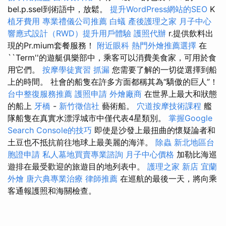
bel.p.ssel到術語中，放鬆。
提升WordPress網站的SEO
K
植牙費用
專業禮儀公司推薦
白蟻
產後護理之家 月子中心
響應式設計（RWD）提升用戶體驗
護照代辦
r.提供飲料出
現的Pr.mium套餐服務！
附近眼科
熱門外燴推薦選擇
在
``Term''的遊艇俱樂部中，乘客可以消費美食家，可用於食
用它們。
按摩學徒實習
抓漏
您需要了解的一切從選擇到船
上的時間。 社會的船隻在許多方面都稱其為“驕傲的巨人”！
台中整復服務推薦
護照申請
外燴廠商
在世界上最大和狀態
的船上
牙橋
-
新竹徵信社
藝術船。
穴道按摩技術課程
艦
隊船隻在真實水漂浮城市中僅代表4星類別。
掌握Google
Search Console的技巧
即使是沙發上最扭曲的懷疑論者和
土豆也不抵抗前往地球上最美麗的海洋。
除蟲
新北地區台
胞證申請
私人墓地買賣專業諮詢
月子中心價格
加勒比海巡
遊排在最受歡迎的旅遊目的地列表中。
護理之家 新店
宜蘭
外燴
唐六典專業治療
律師推薦
在巡航的最後一天，將向乘
客通報護照和海關檢查。