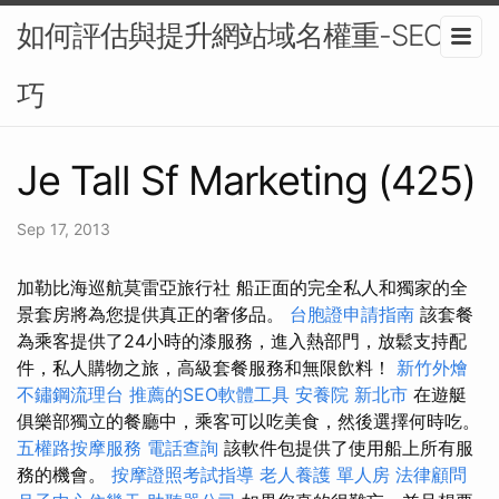
如何評估與提升網站域名權重-SEO技
巧
Je Tall Sf Marketing (425)
Sep 17, 2013
加勒比海巡航莫雷亞旅行社 船正面的完全私人和獨家的全
景套房將為您提供真正的奢侈品。
台胞證申請指南
該套餐
為乘客提供了24小時的漆服務，進入熱部門，放鬆支持配
件，私人購物之旅，高級套餐服務和無限飲料！
新竹外燴
不鏽鋼流理台
推薦的SEO軟體工具
安養院 新北市
在遊艇
俱樂部獨立的餐廳中，乘客可以吃美食，然後選擇何時吃。
五權路按摩服務
電話查詢
該軟件包提供了使用船上所有服
務的機會。
按摩證照考試指導
老人養護 單人房
法律顧問