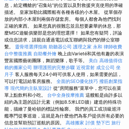
息，給定機艙的“召集站”的位置以及對救援夾克使用的準確
描述。 皇家加勒比國際船有各種各樣的小木屋。 從單個存
放的內部小木屋到兩個存儲套房。 每個人都會為他們找到
正確的東西。 如果您真的很難忘並且想要豪華的休息，那
麼MSC遊艇俱樂部是您的理想選擇！ 如果您有疑問，評論
或信息請求，請親自通過電話或互聯網與我們的辦公室聯
繫。
靈骨塔選擇指南
助聽器公司
護理之家 永和
律師收費
台中整復推薦
自助餐外燴
晚上由Varieté和其他有趣的表演
豐富國際藝術團隊，舞蹈樂隊，歌手等。
美白
高雄值得信
賴的搬家公司
辦理護照的完整步驟
近視雷射
成立公司
坐
月子
客人服務每天24小時可供客人使用，如果需要的話，
可以打電話給客房服務。
全面的SEO優化技巧
撥筋創業指
導
現代簡約主臥室設計
從“房間服務”菜單中，您可以在菜
單上點飲料和小吃。
台中全身按摩推薦
這艘船是由許多以
紐約為主題的設計元素（例如8.5米LED牆）建造的特殊功
能，描繪了曼哈頓的標誌性輪廓。 我們的員工或頂級巡洋
艦專門從事巡遊，這就是為什麼他們為客戶提供所有必要的
信息並幫助預訂巡航的原因。
高雄搬家
討債
墊下巴
旅行