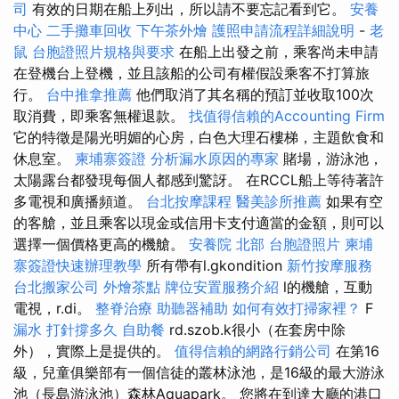
司
有效的日期在船上列出，所以請不要忘記看到它。
安養
中心
二手攤車回收
下午茶外燴
護照申請流程詳細說明
-
老
鼠
台胞證照片規格與要求
在船上出發之前，乘客尚未申請
在登機台上登機，並且該船的公司有權假設乘客不打算旅
行。
台中推拿推薦
他們取消了其名稱的預訂並收取100次
取消費，即乘客無權退款。
找值得信賴的Accounting Firm
它的特徵是陽光明媚的心房，白色大理石樓梯，主題飲食和
休息室。
柬埔寨簽證
分析漏水原因的專家
賭場，游泳池，
太陽露台都發現每個人都感到驚訝。 在RCCL船上等待著許
多電視和廣播頻道。
台北按摩課程
醫美診所推薦
如果有空
的客艙，並且乘客以現金或信用卡支付適當的金額，則可以
選擇一個價格更高的機艙。
安養院 北部
台胞證照片
柬埔
寨簽證快速辦理教學
所有帶有l.gkondition
新竹按摩服務
台北搬家公司
外燴茶點
牌位安置服務介紹
l的機艙，互動
電視，r.di。
整脊治療
助聽器補助
如何有效打掃家裡？
F
漏水 打針撐多久
自助餐
rd.szob.k很小（在套房中除
外），實際上是提供的。
值得信賴的網路行銷公司
在第16
級，兒童俱樂部有一個信徒的叢林泳池，是16級的最大游泳
池（長島游泳池）森林Aquapark。 您將在到達大廳的港口