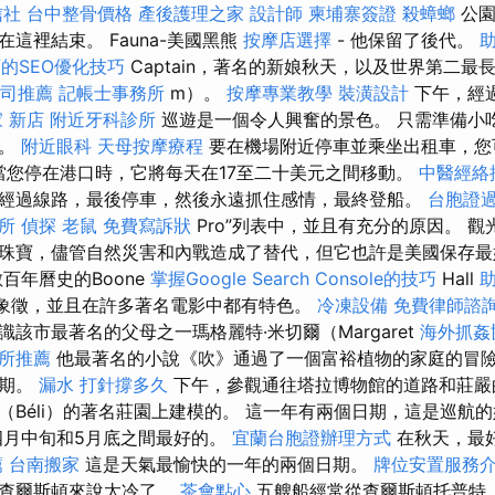
信社
台中整骨價格
產後護理之家
設計師
柬埔寨簽證
殺蟑螂
公園
這裡結束。 Fauna-美國黑熊
按摩店選擇
- 他保留了後代。
的SEO優化技巧
Captain，著名的新娘秋天，以及世界第二最
司推薦
記帳士事務所
m）。
按摩專業教學
裝潢設計
下午，經
 新店
附近牙科診所
巡遊是一個令人興奮的景色。 只需準備小
中。
附近眼科
天母按摩療程
要在機場附近停車並乘坐出租車，您
當您停在港口時，它將每天在17至二十美元之間移動。
中醫經絡
經過線路，最後停車，然後永遠抓住感情，最終登船。
台胞證
所
偵探
老鼠
免費寫訴狀
Pro”列表中，並且有充分的原因。 
珠寶，儘管自然災害和內戰造成了替代，但它也許是美國保存
百年曆史的Boone
掌握Google Search Console的技巧
Hall
是南方的象徵，並且在許多著名電影中都有特色。
冷凍設備
免費律師諮
該市最著名的父母之一瑪格麗特·米切爾（Margaret
海外抓姦
所推薦
他最著名的小說《吹》通過了一個富裕植物的家庭的冒
時期。
漏水 打針撐多久
下午，參觀通往塔拉博物館的道路和莊嚴
（Béli）的著名莊園上建模的。 這一年有兩個日期，這是巡航
四月中旬和5月底之間最好的。
宜蘭台胞證辦理方式
在秋天，最好
薦
台南搬家
這是天氣最愉快的一年的兩個日期。
牌位安置服務
於查爾斯頓來說太冷了。
茶會點心
五艘船經常從查爾斯頓托普特（Ch