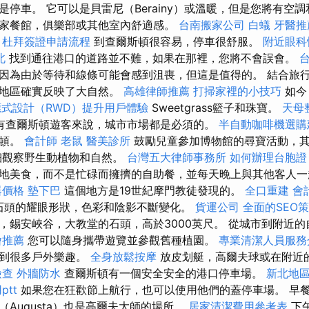
是停車。 它可以是貝雷尼（Berainy）或溫暖，但是您將有空
家餐館，俱樂部或其他室內舒適感。
台南搬家公司
白蟻
牙醫推
。
杜拜簽證申請流程
到查爾斯頓很容易，停車很舒服。
附近眼科
北
找到通往港口的道路並不難，如果在那裡，您將不會誤會。
因為由於等待和線條可能會感到沮喪，但這是值得的。 結合旅
些地區確實反映了大自然。
高雄律師推薦
打掃家裡的小技巧
如今
應式設計（RWD）提升用戶體驗
Sweetgrass籃子和珠寶。
天母
有查爾斯頓遊客來說，城市市場都是必須的。
半自動咖啡機選購
斯頓。
會計師
老鼠
醫美診所
鼓勵兒童參加博物館的尋寶活動，
細觀察野生動植物和自然。
台灣五大律師事務所
如何辦理台胞證
地美食，而不是忙碌而擁擠的自助餐，並每天晚上與其他客人
器價格
墊下巴
這個地方是19世紀摩門教徒發現的。
全口重建
會
石石頭的耀眼形狀，色彩和陰影不斷變化。
貨運公司
全面的SEO
，錫安峽谷，大教堂的石頭，高於3000英尺。 從城市到附近
燴推薦
您可以隨身攜帶遊覽並參觀舊種植園。
專業清潔人員服
找到很多戶外樂趣。
全身放鬆按摩
放皮划艇，高爾夫球或在附近
檢查
外牆防水
查爾斯頓有一個安全安全的港口停車場。
新北地
tt
如果您在狂歡節上航行，也可以使用他們的蓋停車場。 早
Augusta）也是高爾夫大師的場所。
居家清潔費用參考表
下