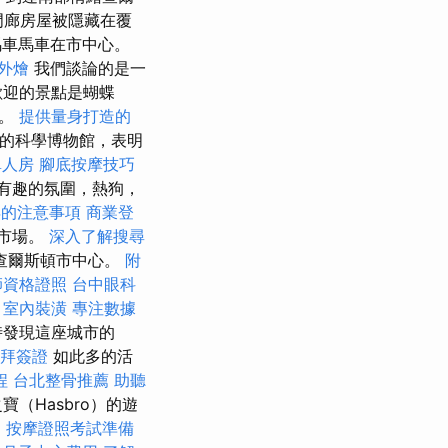
門廊房屋被隱藏在覆
車馬車在市中心。
外燴
我們談論的是一
歡迎的景點是蝴蝶
龜。
提供量身打造的
大的科學博物館，表明
單人房
腳底按摩技巧
有趣的氛圍，熱狗，
年的注意事項
商業登
品市場。
深入了解搜尋
查爾斯頓市中心。
附
師資格證照
台中眼科
。
室內裝潢
專注數據
時發現這座城市的
拜簽證
如此多的活
程
台北整骨推薦
助聽
寶（Hasbro）的遊
。
按摩證照考試準備