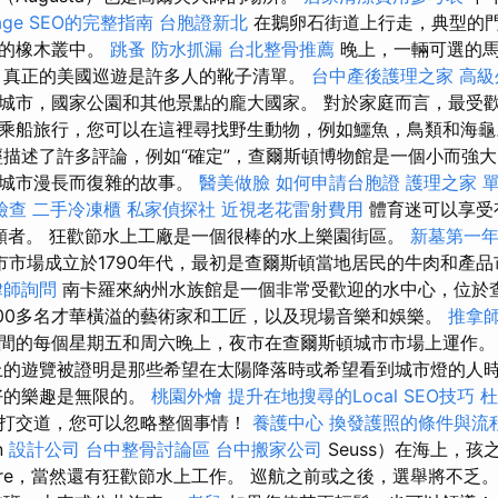
age SEO的完整指南
台胞證新北
在鵝卵石街道上行走，典型的
蓋的橡木叢中。
跳蚤
防水抓漏
台北整骨推薦
晚上，一輛可選的馬
真正的美國巡遊是許多人的靴子清單。
台中產後護理之家
高級
城市，國家公園和其他景點的龐大國家。 對於家庭而言，最受
乘船旅行，您可以在這裡尋找野生動物，例如鱷魚，鳥類和海
描述了許多評論，例如“確定”，查爾斯頓博物館是一個小而強
座城市漫長而復雜的故事。
醫美做臉
如何申請台胞證
護理之家 
檢查
二手冷凍櫃
私家偵探社
近視老花雷射費用
體育迷可以享受
願者。 狂歡節水上工廠是一個很棒的水上樂園街區。
新墓第一
市市場成立於1790年代，最初是查爾斯頓當地居民的牛肉和產
律師詢問
南卡羅來納州水族館是一個非常受歡迎的水中心，位於
00多名才華橫溢的藝術家和工匠，以及現場音樂和娛樂。
推拿
之間的每個星期五和周六晚上，夜市在查爾斯頓城市市場上運作
的遊覽被證明是那些希望在太陽降落時或希望看到城市燈的人
好的樂趣是無限的。
桃園外燴
提升在地搜尋的Local SEO技巧
杜
打交道，您可以忽略整個事情！
養護中心
換發護照的條件與流
n
設計公司
台中整骨討論區
台中搬家公司
Seuss）在海上，孩之
quare，當然還有狂歡節水上工作。 巡航之前或之後，選舉將不乏