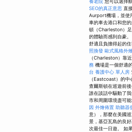
養老院
您可以選擇
SEO的真正意思
直接飛
Aurport機場，
車的車去港口和您
頓（Charlest
的體驗而感到自豪
舒適且負擔得起的住
照換發
歐式風格外
（Charlesto
務
機場是一個舒適的
台
養護中心 單人房
（Eastcoast）的
查爾斯頓在巡遊前後
誰在談話中驅動了
市和周圍環境盡可能
因
外燴佈置
助聽器
意），那麼在美國巡
景，基亞瓦島的良好
次最佳一日遊。 如