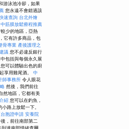
調和游泳池冷卻，如果
薦
您永遠不會錯過該
快速查詢
台北外燴
台中筋膜放鬆療程推薦
行較少的地區，亞熱
，它有許多商品，包
整骨專業
產後護理之
建議
您不必違反銀行
其中包括與每個永久展
您可以體驗出色的廚
一起享用雞尾酒。
中
計師事務所
令人眼花
策略
然後，我們前往
的自然地區，它都有美
務介紹
您可以在釣魚，
的小路上放鬆一下。
區台胞證申請
安養院
餐後，前往南部第二
午到達南部情緒查爾