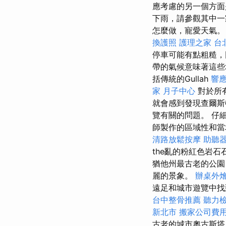
應考慮的另一個方面
下雨，請參觀其中一
怎麼做，寵愛天氣
換護照
護理之家 台
停車可能有點粗糙，
帶的氣候意味著這
括傳統的Gullah
響
家 月子中心
對於所
就會感到發現查爾
覽有關的問題。 仔
師製作的區域性和當
清路放鬆按摩
助聽
the亂的粉紅色岩
猶他州最古老的公園
麗的景象。
辦桌外
遠足和城市遊覽中
台中整骨推薦
聽力
新北市
搬家公司費用p
古老的城市奧古斯塔（