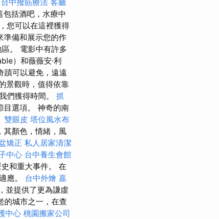
。
台中撥筋療法
客廳
這包括酒吧，水療中
，您可以在這裡獲得
來準備和展示您的作
地區。 電影中有許多
able）和薇薇安·利
奇蹟可以避免，遠遠
的景觀時，值得依靠
助我們獲得時間。
抓
目選項。 神奇的南
。
雙眼皮
塔位風水布
，其顏色，情緒，風
盆矯正
私人居家清潔
子中心
台中養生會館
史和重大事件。 在
裡適應。
台中外燴
嘉
，並提供了更為謙虛
老的城市之一，在查
護中心
桃園搬家公司