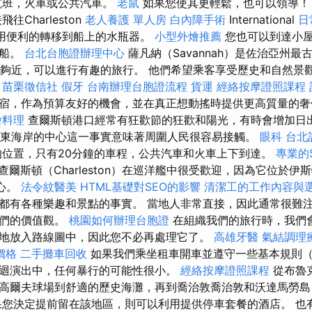
航班，火車或公共汽車。
老鼠
如果您使其更輕鬆，也可以領導
往Charleston
老人養護 單人房
白內障手術
International
日
並使用便利的轉移到船上的水瓶器。
小型外燴推薦
您也可以到達小屋，
的船。
台北台胞證辦理中心
薩凡納（Savannah）是佐治亞州
on）足夠近，可以進行有趣的旅行。 他們希望乘客享受歷史和自然
。
苗栗徵信社
假牙
台南辦理台胞證流程
貨運
經絡按摩證照課程
宿，作為預算友好的機會，並在真正想動搖時提供更高質量的
燴料理
查爾斯頓港口經常有狂歡節的狂歡和陽光，有時會增加日出
n）靠近東海岸的中心這一事實意味著周圍人民很容易接觸。
眼科
台北
位置，只有20分鐘的車程，公共汽車和火車上下到達。
專業的
查爾斯頓（Charleston）在巡洋艦中很受歡迎，因為它位於伊
中心。
法令紋醫美
HTML基礎對SEO的影響
清潔工的工作內容與
都有各種樂趣和景點的事實。 當地人非常直接，因此通常很難注
我們的價值觀。
桃園如何辦理台胞證
在組織我們的旅行時，我們
地放入路線圖中，因此您不必再處理它了。
高雄牙醫
氣結調理
價格
二手攤車回收
如果我們乘坐租車開車並遵守一些基本規則
迴演出中，任何暴行的可能性很小。
經絡按摩證照課程
從布魯
高爾夫球場到舒適的歷史海灘，再到喬治敦喬治敦和沃達馬勞島
果您決定提前留在該地區，則可以利用提供停車套餐的酒店。 也