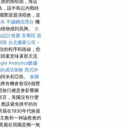
之旅的陰暗面，海盜
島，該半島以內戰時
國際巡迴演唱會，並
防水
不鏽鋼流理台
機
動植物感到高興。
大
內設計推薦
安養院 新
訓班
台北搬家公司
-
佳的程序和路線，您
些因素意味著那天流
gle Analytics數據
頁的成功策略
西式外
的阿米莉亞島。
泰國
將有機會發現6個歷
證旅行總是會影響圖
而言，美國沒有什麼
，應該避免狹窄的街
屋在1930年代恢復
的主教和一神論教會的
美麗在我國是獨一無