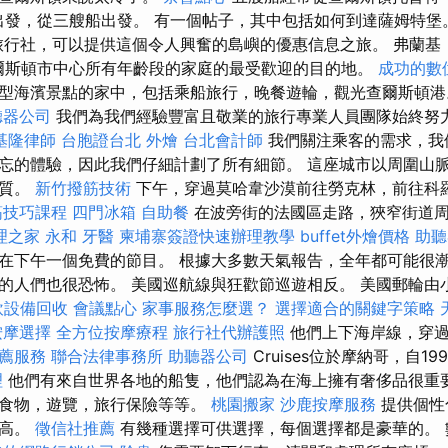
rt）出發，從三艘船出發。 有一個帖子，其中包括如何到達薩姆特堡。
名旅行社，可以提供這個令人興奮的島嶼的優惠信息之旅。 弗蘭基（F
是查爾斯頓市中心所有年齡段的家庭的最受歡迎的目的地。
成功的數
型海濱景點的家中，包括乘船旅行，晚餐遊輪，觀光查爾斯頓
聽器公司
我們為我們經驗豐富且敬業的旅行專業人員團隊始終努
基隆律師
台胞證台北
外燴
台北會計師
我們關注乘客的需求，我
忘的體驗，因此我們仔細計劃了所有細節。 這座城市以周圍山
物質。
新竹撥筋技術
下午，穿過莫哈韋沙漠前往勞克林，前往科
筋技巧課程
四門冰箱
自助餐
在波旁街的法國區走路，狹窄街道
理之家 永和
牙醫
柬埔寨簽證快速辦理教學
buffet外燴價格
助聽
在下午一個免費的節目。 根據大多數天氣報告，全年都可能很潮
的人們也很恐怖。 美國巡航線與狂歡節巡遊相反。 美國郵輪由
飲設備回收
會議點心
家事服務怎麼選？
選擇適合的關鍵字策略
按摩選擇
全方位按摩療程
旅行社代辦護照
他們上下海岸線，穿過
推薦服務
聯合法律事務所
助聽器公司
Cruises位於摩納哥，自1
理
他們有來自世界各地的船隻，他們認為在海上擁有奢侈品很重
括食物，遊覽，旅行保險等等。
桃園搬家
沙鹿按摩服務
提供個性
很高。
徵信社推薦
有幾種選擇可供選擇，每個選擇都是豪華的。 