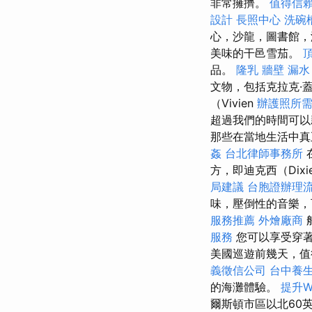
非常擁擠。
值得信
設計
長照中心
洗碗
心，沙龍，圖書館，
美味的干邑雪茄。
品。
隆乳
牆壁 漏水
文物，包括克拉克·蓋
（Vivien
辦護照所
超過我們的時間可
那些在當地生活中真
姦
台北律師事務所
方，即迪克西（Di
局建議
台胞證辦理
味，壓倒性的音樂，
服務推薦
外燴廠商
服務
您可以享受穿
美國巡遊前幾天，值
義徵信公司
台中養
的海灘體驗。
提升W
爾斯頓市區以北60