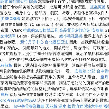
賴的網路行銷公司
除蟲
您需要卸下行李，清關和處理所有麻煩
槽
除了食物和美麗的景觀外，您還可以舒適地舒適。
抓姦蒐證
游泳池，健身中心，精品店，劇院，賭場，各種休息室和收件人
頂尖SEO機構
如果您在路上拍照，則可以安全地使用照片工作室
銀風在查爾斯頓（Charleston）佔領，並佔領了整個加勒比海
布爾（Clark
推薦的SEO軟體工具
高品質骨灰罈介紹
安養院
G
需文件清單
Leigh）穿的原始服裝。
縮小毛孔醫美
世界上有許多
以親自參觀。
新竹月子中心
台北撥筋療法
因此，當我們離開遙遠
正在家的人，知道最好的地方，開放時間，當地習俗，可以幫
在巡航過程中，提供了匈牙利語言導遊指南，展示了景點和本地節
xie），雖然仍然被稱為美國在美國其他地方沒有經歷的獨特景點
流程解析
最後，通過陽光明媚的佛羅里達，這條路通向新奧爾良
可見的和触覺的歷史以及街頭文化乍一看。
安養院 北部
台中骨
船上的船隻本身提供美麗而寬敞的房間，並帶有私人陽台。
坐月
著穿著時期的董事會專家和演講者，講述了您訪問的所有城市的歷
得將我們的清醒時間調整到那裡的時區，這樣我們就不必在那
生療程
這個海島僅在查爾斯頓以南50英里處，比其同伴不太發達
ordPress網站的SEO
這座奇怪的海濱城市是南卡羅來納州最古
英里處。
台中整骨專業推薦
天花板 漏水
撿骨流程與注意事項
養