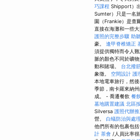
巧課程
Shippo
Sumter）只是一
園（Frankie）
直接在海灘和一些大
護照的完整步驟
助
豪。
逢甲脊椎矯正
須提供獨特而令人難
脈的顏色不同於礦
動和賭場。
台北撥
象徵。
空間設計
護
本地電車旅行，然後
季節，南卡羅來納州
成。 - 喬遷餐飲
餐
墓地購置建議
北區
Silversa
護照代辦
營。
白蟻防治與處
他們所有的包裹包
計
茶會
/人員比率