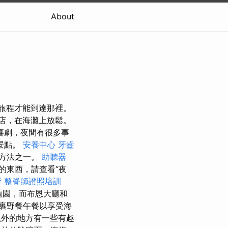
About
的旅程才能到達那裡。
酒店，在海灘上放鬆。
喜劇，夜間有很多事
景點。
安養中心
牙齒
佳方法之一。
助聽器
的東西，請查看“夜
所
整脊師證照培訓
植園，而布恩大廳和
裹野餐午餐以享受海
外的地方有一些有趣