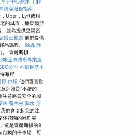
！
月子中心費用
了解
常清潔服務指南
Uber，Lyft或租
最古老的城市，離查爾斯
景觀，並為提供更親密
記帳士推薦
他們提供
奢侈品課程。
除蟲
護
。 查爾斯頓
記帳士事務所專業服
SEO公司
不鏽鋼洗手
斯特海岸
選擇
白蟻
他們還喜歡
意到誰是“不錯的”，
會注意將最安全的城
療法
養生村
漏水 原
（我們會引起您的注
克林花園的雕刻美
，這是查爾斯頓的9
有自動的停車場，可