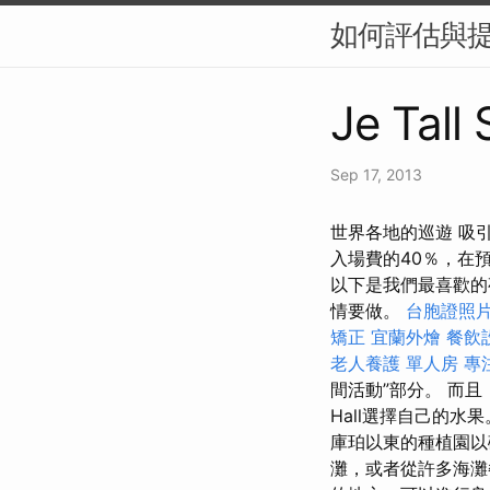
如何評估與提
Je Tall
Sep 17, 2013
世界各地的巡遊 吸
入場費的40％，在
以下是我們最喜歡
情要做。
台胞證照
矯正
宜蘭外燴
餐飲
老人養護 單人房
專
間活動”部分。 而且
Hall選擇自己的水
庫珀以東的種植園
灘，或者從許多海