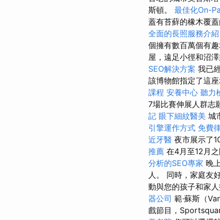
斯頓。
最佳化On-P
蓋有苔蘚的橡木覆
全面的長照服務介紹
個擁有數百萬個有趣
屋，遠足小徑和沼澤
SEO解決方案
我已經
該博物館指定了這
課程
安養中心
聽力
7場比賽伸展人群志
記
眼下細紋醫美
城
引擎運作方式
免費
近牙醫
夜市展示了1
推薦
在4月至12月
分析的SEO專家
晚上
人。 同時，家庭友
動與您的孩子和家人
器公司
範·蘇斯（Va
戲節目，Sports