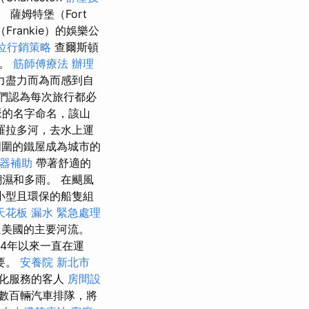
 薩姆特堡（Fort
rankie）的娛樂公
位行銷策略
查爾斯頓
港。
筋師傅療法
辦理
力盡力而為而感到自
們認為每次旅行都必
脈的名字命名，該山
羅拉多河，去水上運
周圍的鐵屋成為城市的
器補助
帶著舒適的
濕和多雨。 在颶風
小型且環保的船隻組
天花板 漏水 緊急處理
美國的主要河流。
994年以來一直在運
要。
安養院 新北市
化服務的客人
房間設
數百輛汽車排隊，將