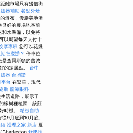
距離市場只有幾個街
助聽器補助
餐點外燴
長的瀑布，優勝美地瀑
過良好的農場地區前
吃和水準備，以免將
可以期望每天支付十
按摩專班
您可以花幾
過期怎麼辦？
停車位
觀光是查爾斯頓的舊城
最好的定居點。
台中
助聽器
台胞證
詢平台
在繁華，現代
協助
龍潭眼科
險生活道路，展示了
的橡樹種植園，該莊
的好時機。
精緻自助
從9月底到10月底。
介紹
護理之家 新店
夏
arleston
舒壓技