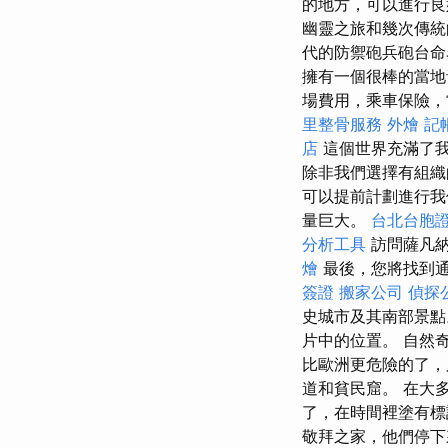
的地方，可以進行良
幽靈之旅和幾次傳
代的防禦砲兵砲台
擁有一個很棒的當
場費用，乘車保險，
里整骨服務
外燴
記
店
這個世界充滿了
除非我們選擇有組
可以提前計劃進行我
量巨大。
台北台胞
分析工具
訪問薩凡納
燴
最後，您將找到通
簽證
搬家公司
偵探
史城市及其南部景點
片中的位置。 自然
比歐洲更危險的了，
道和貧民窟。 在大
了，在時間裡塗有
敬拜之家，他們停