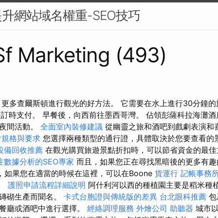
升網站域名權重-SEO技巧
 Sf Marketing (493)
引更多查爾斯頓進行觀光的好方法。 它需要在水上進行30分鐘
預訂時支付。 早餐後，向西前往墨西哥灣。 佔領彭薩科拉海灘
的夜間活動。
全面室內裝修建議
從幽靈之旅和酒吧到戲劇表演和
片規格與要求
您選擇兩種類型的通行證，具體取決於您要查看的
設備回收推薦
在觀光購買旅遊景點折扣時，可以節省資金的最
注數據分析的SEO專家
而且，如果您正在尋找黑暗後的更多有趣
，如果您在適當的時候在這裡，可以在Boone
貨運行
記帳事務
果。
護照申請流程詳細說明
阿什利河以西的種植園主要是稻米種
以磚砌生產而聞名。
卡式台胞證與傳統版的差異
台北眼科推薦
包
灘餐廳或酒吧中進行選擇。
經絡調理服務
外燴公司
助聽器
城市以