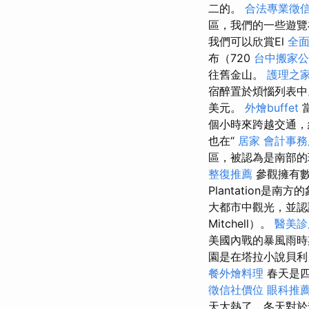
二的。
合法專業徵
區，我們的一些遊覽在
我們可以欣賞El
全面
布（720
台中搬家公
往舊金山。
護理之家
宿醉置於煩惱列表
美元。
外燴buffet
個小時來跨越交通，
也在“
居家
會計事務
區，被認為是南部的
整復推薦
參觀擁有數
Plantation
大都市中觀光，並認識
Mitchell）。
醫美診
美國內戰的暴風雨
園是在塔拉小說貝利
餐外燴料理
春天是
徵信社價位
眼科推
天太熱了，冬天對